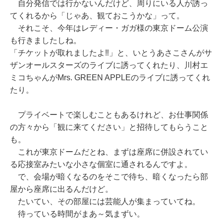
自分発信では行かないんだけど、周りにいる人が誘っ
てくれるから「じゃあ、観ておこうかな」って。
それこそ、今年はレディー・ガガ様の東京ドーム公演
も行きましたしね。
「チケットが取れましたよ‼︎」と、いとうあさこさんがサ
ザンオールスターズのライブに誘ってくれたり、川村エ
ミコちゃんがMrs. GREEN APPLEのライブに誘ってくれ
たり。
プライベートで楽しむこともあるけれど、お仕事関係
の方々から「観に来てください」と招待してもらうこと
も。
これが東京ドームだとね、まずは座席に併設されてい
る応接室みたいな小さな個室に通されるんですよ。
で、会場が暗くなるのをそこで待ち、暗くなったら部
屋から座席に出るんだけど。
たいてい、その部屋には芸能人が集まっていてね。
待っている時間がまあ～気まずい。