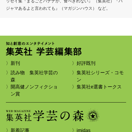
ッセイ集『まるごとバナナが、食べきれない』 （集英社）『パ
ジャマあるよと言われても』（マガジンハウス） など。
〉新刊
〉好評既刊
〉読み物 集英社学芸の
〉集英社シリーズ・コモ
森
ン
〉開高健ノンフィクショ
〉集英社e選書トークス
ン賞
〉新着記事
〉imidas