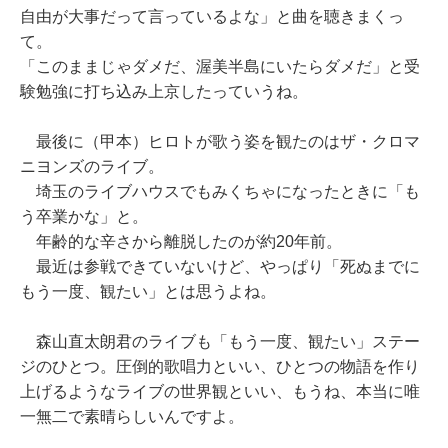
自由が大事だって言っているよな」と曲を聴きまくっ
て。
「このままじゃダメだ、渥美半島にいたらダメだ」と受
験勉強に打ち込み上京したっていうね。
最後に（甲本）ヒロトが歌う姿を観たのはザ・クロマ
ニヨンズのライブ。
埼玉のライブハウスでもみくちゃになったときに「も
う卒業かな」と。
年齢的な辛さから離脱したのが約20年前。
最近は参戦できていないけど、やっぱり「死ぬまでに
もう一度、観たい」とは思うよね。
森山直太朗君のライブも「もう一度、観たい」ステー
ジのひとつ。圧倒的歌唱力といい、ひとつの物語を作り
上げるようなライブの世界観といい、もうね、本当に唯
一無二で素晴らしいんですよ。