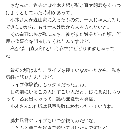
ちなみに、過去には小木夫婦が私と直太朗君をくっつ
けようとしていた時期があって。
小木さんが森山家に入ったものの、一人じゃ太刀打ち
できないから、もう一人外部から人を入れたいと。
その白羽の矢が私に立ち、彼がまだ独身だった頃、何
度か食事会を開催してくれたんですけど。
私が“森山直太朗”という存在にビビりすぎちゃって
ね。
最初の頃はまだ、ライブを観ていなかったから、私も
気軽に話せたんだけど。
ライブ体験後はもうダメだったよね。
目の前にいるこの人はすごい人だと、妙に意識しちゃ
って、乙女出ちゃって、謎の無愛想を発症。
小木さんの作戦は見事失敗に終わったっていうね。
藤井風君のライブもいつか観てみたいな。
もともと楽曲が好きで聴いてはいたんですけど。