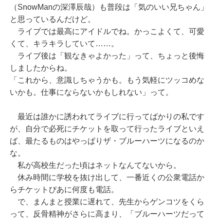
（SnowManの深澤辰哉）も普段は「気のいい兄ちゃん」
と思っているんだけど。
ライブでは最高にアイドルでね。かっこよくて、可愛
くて、キラキラしていて……。
ライブ後は「観なきゃよかった」って、ちょっと後悔
しましたからね。
「これから、意識しちゃうかも。もう気軽にツッコめな
いかも。仕事にならないかもしれない」って。
最近は誰かに誘われてライブに行ってばかりの私です
が、自分で必死にチケットを取って行ったライブといえ
ば、最たるものはやっぱりザ・ブルーハーツになるのか
な。
私が高校生だった頃はネットなんてないから。
休み時間に学校を抜け出して、一番近くの公衆電話か
らチケットぴあに何度も電話。
で、まんまと授業に遅れて、先生からゲンコツをくら
って、反骨精神がさらに高まり、「ブルーハーツだって