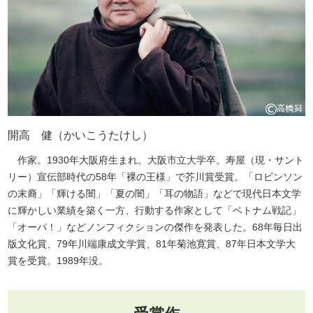
開高 健（かいこうたけし）
作家。1930年大阪府生まれ。大阪市立大学卒。寿屋（現・サント
リー）宣伝部時代の58年「裸の王様」で芥川賞受賞。「ロビンソン
の末裔」「輝ける闇」「夏の闇」「耳の物語」などで現代日本文学
に輝かしい業績を築く一方、行動する作家として「ベトナム戦記」
「オーパ！」などノンフィクションの傑作を発表した。68年毎日出
版文化賞、79年川端康成文学賞、81年菊池寛賞、87年日本文学大
賞を受賞。1989年没。