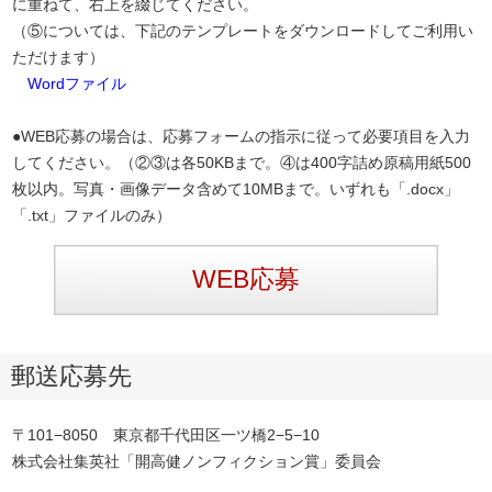
に重ねて、右上を綴じてください。
（⑤については、下記のテンプレートをダウンロードしてご利用い
ただけます）
Wordファイル
●WEB応募の場合は、応募フォームの指示に従って必要項目を入力
してください。（②③は各50KBまで。④は400字詰め原稿用紙500
枚以内。写真・画像データ含めて10MBまで。いずれも「.docx」
「.txt」ファイルのみ）
WEB応募
郵送応募先
〒101−8050 東京都千代田区一ツ橋2−5−10
株式会社集英社「開高健ノンフィクション賞」委員会