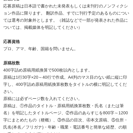
応募原稿は日本語で書かれた未発表もしくは未刊行のノンフィクシ
ョン作品に限ります。 翻訳作品、すでに刊行予定のあるものについ
ては選考の対象外とします。（雑誌などで一部が発表された作品に
ついては、掲載媒体を明記してください）
応募資格
プロ、アマ、年齢、国籍を問いません。
原稿枚数
400字詰め原稿用紙換算で500枚以内とします。
原稿は1行30字×20～40行で作成。A4判のマス目のない紙に縦に印
字し、400字詰め原稿用紙換算枚数をタイトルの横に明記してくだ
さい。
原稿には必ずページ数を入れてください。
原稿は、①作品のタイトル・原稿用紙換算枚数・氏名（または筆
名）を明記したタイトルページ、②作品のあらすじを800字～1200
字にまとめたもの（梗概）、③作品の目次、④本文原稿、⑤住所・
氏名(本名／フリガナ)・年齢・職業・電話番号と簡単な経歴、の順