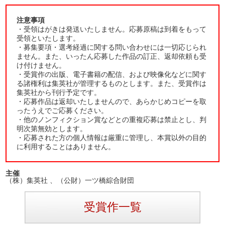
注意事項
・受領はがきは発送いたしません。応募原稿は到着をもって
受領といたします。
・募集要項・選考経過に関する問い合わせには一切応じられ
ません。また、いったん応募した作品の訂正、返却依頼も受
け付けません。
・受賞作の出版、電子書籍の配信、および映像化などに関す
る諸権利は集英社が管理するものとします。また、受賞作は
集英社から刊行予定です。
・応募作品は返却いたしませんので、あらかじめコピーを取
ったうえでご応募ください。
・他のノンフィクション賞などとの重複応募は禁止とし、判
明次第無効とします。
・応募された方の個人情報は厳重に管理し、本賞以外の目的
に利用することはありません。
主催
（株）集英社 、（公財）一ツ橋綜合財団
受賞作一覧