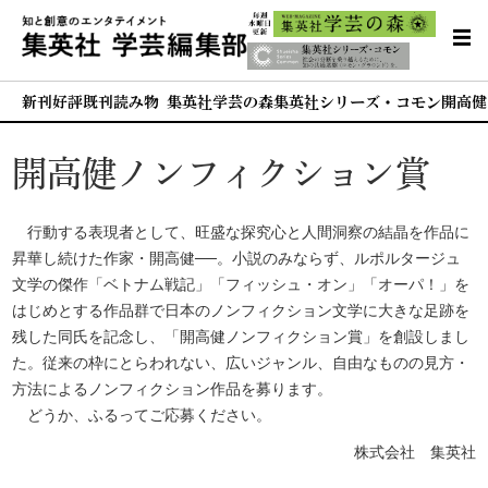
新刊
好評既刊
読み物 集英社学芸の森
集英社シリーズ・コモン
開高健
開高健ノンフィクション賞
行動する表現者として、旺盛な探究心と人間洞察の結晶を作品に
昇華し続けた作家・開高健──。小説のみならず、ルポルタージュ
文学の傑作「ベトナム戦記」「フィッシュ・オン」「オーパ！」を
はじめとする作品群で日本のノンフィクション文学に大きな足跡を
残した同氏を記念し、「開高健ノンフィクション賞」を創設しまし
た。従来の枠にとらわれない、広いジャンル、自由なものの見方・
方法によるノンフィクション作品を募ります。
どうか、ふるってご応募ください。
株式会社 集英社