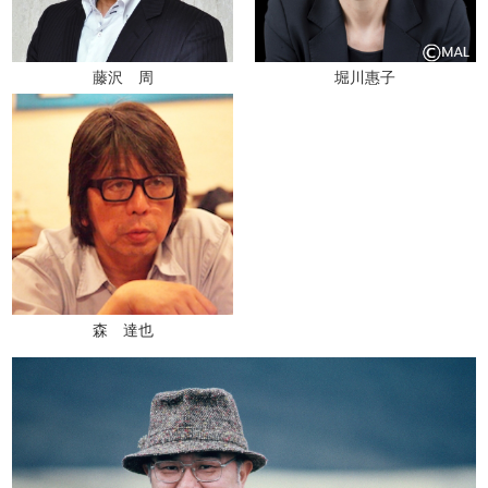
藤沢 周
堀川惠子
森 達也