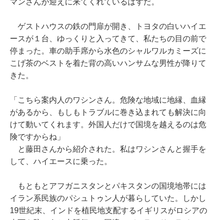
マンさんが迎えに来てくれているはずだ。
ゲストハウスの鉄の門扉が開き、トヨタの白いハイエ
ースが１台、ゆっくりと入ってきて、私たちの目の前で
停まった。車の助手席から水色のシャルワルカミーズに
こげ茶のベストを着た背の高いハンサムな男性が降りて
きた。
「こちら案内人のワシンさん。危険な地域に地縁、血縁
があるから、もしもトラブルに巻き込まれても解決に向
けて動いてくれます。外国人だけで国境を越えるのは危
険ですからね」
と藤田さんから紹介された。私はワシンさんと握手を
して、ハイエースに乗った。
もともとアフガニスタンとパキスタンの国境地帯には
イラン系民族のパシュトゥン人が暮らしていた。しかし
19世紀末、インドを植民地支配するイギリスがロシアの