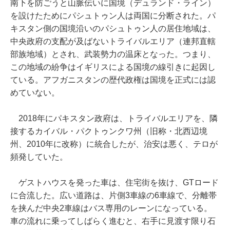
南下を防ごうと山脈伝いに国境（デュランド・ライン）
を設けたためにパシュトゥン人は両国に分断された。パ
キスタン側の国境沿いのパシュトゥン人の居住地域は、
中央政府の支配が及ばないトライバルエリア（連邦直轄
部族地域）とされ、武装勢力の温床となった。つまり、
この地域の紛争はイギリスによる国境の線引きに起因し
ている。アフガニスタンの歴代政権は国境を正式には認
めていない。
2018年にパキスタン政府は、トライバルエリアを、隣
接するカイバル・パクトゥンクワ州（旧称・北西辺境
州、2010年に改称）に統合したが、治安は悪く、テロが
頻発していた。
ゲストハウスを発った車は、住宅街を抜け、GTロード
に合流した。広い道路は、片側3車線の6車線で、分離帯
を挟んだ中央2車線はバス専用のレーンになっている。
車の流れに乗ってしばらく進むと、右手に見渡す限り石