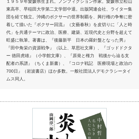
１９５９年愛媛県生まれ。ノンフィクション作家。愛媛県立松山
東高卒、早稲田大学第二文学部中退。出版関連会社、ライター集
団を経て独立。沖縄のボクサーの世界制覇を、興行権の争奪に密
着して描いた『ボクサー回流』（文藝春秋）を皮切りに「人と時
代」を共通テーマに政治、医療、建築、近現代史と分野を超えて
旺盛に執筆。著書は、『後藤新平 日本の羅針盤となった男』
『田中角栄の資源戦争』（以上、草思社文庫）、『ゴッドドクタ
ー 徳田虎雄』（小学館文庫）、『原発と権力 戦後から辿る支
配者の系譜』（ちくま新書）、『コロナ戦記 医療現場と政治の
700日』（岩波書店）ほか多数。一般社団法人デモクラシータイ
ムス同人。