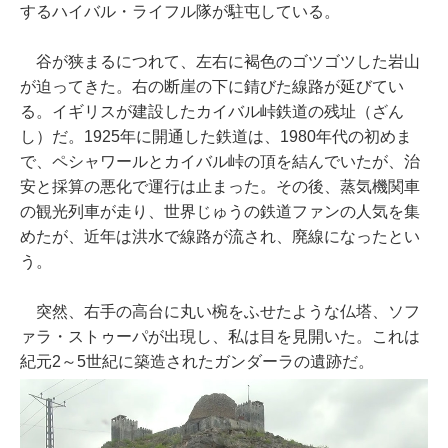
するハイバル・ライフル隊が駐屯している。
谷が狭まるにつれて、左右に褐色のゴツゴツした岩山
が迫ってきた。右の断崖の下に錆びた線路が延びてい
る。イギリスが建設したカイバル峠鉄道の残址（ざん
し）だ。1925年に開通した鉄道は、1980年代の初めま
で、ペシャワールとカイバル峠の頂を結んでいたが、治
安と採算の悪化で運行は止まった。その後、蒸気機関車
の観光列車が走り、世界じゅうの鉄道ファンの人気を集
めたが、近年は洪水で線路が流され、廃線になったとい
う。
突然、右手の高台に丸い椀をふせたような仏塔、ソフ
ァラ・ストゥーパが出現し、私は目を見開いた。これは
紀元2～5世紀に築造されたガンダーラの遺跡だ。