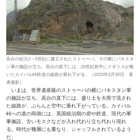
高台の紀元2～5世紀に建立されたストゥーパ。その横にパキスタ
ン軍の施設が立ち、高台の真下には、20世紀前半にイギリスが敷
いたカイバル峠鉄道の線路が垂れ下がる。（2023年3月30日 著
者撮影）
いまは、世界遺産級のストゥーパの横にパキスタン軍
の施設が立ち、高台の直下には、盛り土を大雨で流され
た線路が、ぶらんと空中に垂れ下がっている。カイバル
峠への道の両側には、英国統治期の砦や鉄道、現代の軍
事施設、古いモスクなどが入れ代わり立ち代わり現れ
る。時代が幾層にも重なり、シャッフルされているよう
だ。