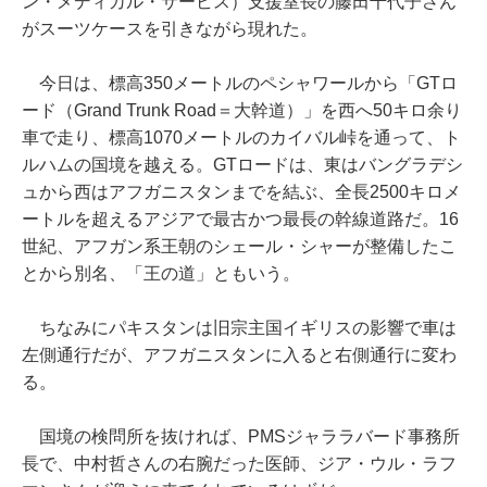
ン・メディカル・サービス）支援室長の藤田千代子さん
がスーツケースを引きながら現れた。
今日は、標高350メートルのペシャワールから「GTロ
ード（Grand Trunk Road＝大幹道）」を西へ50キロ余り
車で走り、標高1070メートルのカイバル峠を通って、ト
ルハムの国境を越える。GTロードは、東はバングラデシ
ュから西はアフガニスタンまでを結ぶ、全長2500キロメ
ートルを超えるアジアで最古かつ最長の幹線道路だ。16
世紀、アフガン系王朝のシェール・シャーが整備したこ
とから別名、「王の道」ともいう。
ちなみにパキスタンは旧宗主国イギリスの影響で車は
左側通行だが、アフガニスタンに入ると右側通行に変わ
る。
国境の検問所を抜ければ、PMSジャララバード事務所
長で、中村哲さんの右腕だった医師、ジア・ウル・ラフ