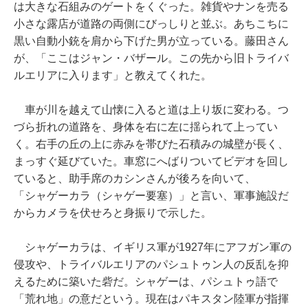
は大きな石組みのゲートをくぐった。雑貨やナンを売る
小さな露店が道路の両側にびっしりと並ぶ。あちこちに
黒い自動小銃を肩から下げた男が立っている。藤田さん
が、「ここはジャン・バザール。この先から旧トライバ
ルエリアに入ります」と教えてくれた。
車が川を越えて山懐に入ると道は上り坂に変わる。つ
づら折れの道路を、身体を右に左に揺られて上ってい
く。右手の丘の上に赤みを帯びた石積みの城壁が長く、
まっすぐ延びていた。車窓にへばりついてビデオを回し
ていると、助手席のカシンさんが後ろを向いて、
「シャゲーカラ（シャゲー要塞）」と言い、軍事施設だ
からカメラを伏せろと身振りで示した。
シャゲーカラは、イギリス軍が1927年にアフガン軍の
侵攻や、トライバルエリアのパシュトゥン人の反乱を抑
えるために築いた砦だ。シャゲーは、パシュトゥ語で
「荒れ地」の意だという。現在はパキスタン陸軍が指揮