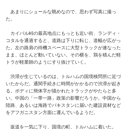
あまりにシュールな眺めなので、思わず写真に撮っ
た。
カイバル峠の最高地点にもっとも近い街、ランディ・
コタルを通過すると、道路は下りに転じ、道幅が広がっ
た。左の路肩の待機スペースに大型トラックが連なった
まま、ほとんど動いていない。その横を、鶏を積んだ軽
トラが軽業師のようにすり抜けていく。
渋滞が生じているのは、トルハムの国境検問所に近づ
いたからだ。通関手続きに時間がかかるので渋滞が起き
る。ボディに簡体字が描かれたトラックがやたらと多
い。中国の「一帯一路」政策の影響だろうか。中国から
陸路、あるいは海路でパキスタンに届いた建設資材など
をアフガニスタン方面に運んでいるようだ。
坂道を一気に下り、国境の町、トルハムに着いた。