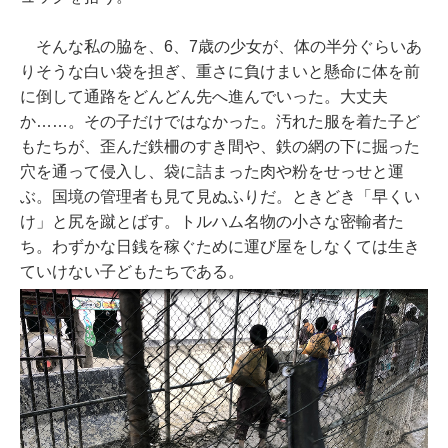
そんな私の脇を、6、7歳の少女が、体の半分ぐらいあ
りそうな白い袋を担ぎ、重さに負けまいと懸命に体を前
に倒して通路をどんどん先へ進んでいった。大丈夫
か……。その子だけではなかった。汚れた服を着た子ど
もたちが、歪んだ鉄柵のすき間や、鉄の網の下に掘った
穴を通って侵入し、袋に詰まった肉や粉をせっせと運
ぶ。国境の管理者も見て見ぬふりだ。ときどき「早くい
け」と尻を蹴とばす。トルハム名物の小さな密輸者た
ち。わずかな日銭を稼ぐために運び屋をしなくては生き
ていけない子どもたちである。