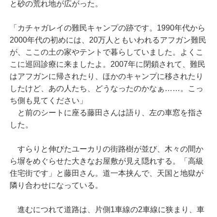
と砂の荒れ地が広がった。
「カチャガレイの難民キャンプの跡です。1990年代から
2000年代の初めには、20万人ともいわれるアフガン難民
が、ここの土の家やテントで暮らしていました。よくこ
こに巡回診療に来ましたよ。2007年に閉鎖されて、難民
はアフガンに帰されたり、ほかのキャンプに移されたり
したけど、あの人たち、どうなったのかなぁ……。こっ
ち側も見てください」
と前のシートに座る藤田さんは語り、左の車窓を指さ
した。
すらりと伸びたユーカリの街路樹が並び、木々の間か
ら塀をめぐらせた大きなお屋敷が見え隠れする。「高級
住宅街です」と藤田さん。道一本挟んで、天国と地獄が
隣り合わせになっている。
進むにつれて道路は、片側1車線の2車線に狭まり、車