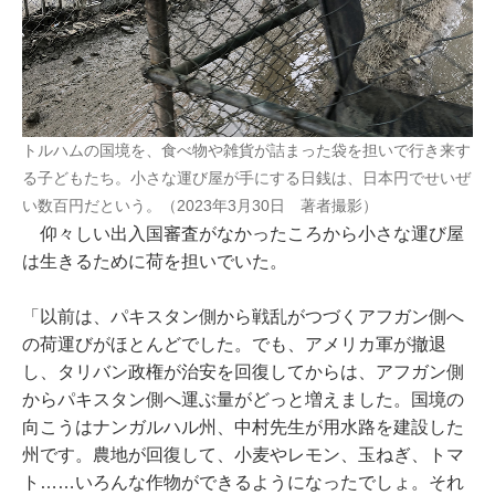
トルハムの国境を、食べ物や雑貨が詰まった袋を担いで行き来す
る子どもたち。小さな運び屋が手にする日銭は、日本円でせいぜ
い数百円だという。（2023年3月30日 著者撮影）
仰々しい出入国審査がなかったころから小さな運び屋
は生きるために荷を担いでいた。
「以前は、パキスタン側から戦乱がつづくアフガン側へ
の荷運びがほとんどでした。でも、アメリカ軍が撤退
し、タリバン政権が治安を回復してからは、アフガン側
からパキスタン側へ運ぶ量がどっと増えました。国境の
向こうはナンガルハル州、中村先生が用水路を建設した
州です。農地が回復して、小麦やレモン、玉ねぎ、トマ
ト……いろんな作物ができるようになったでしょ。それ