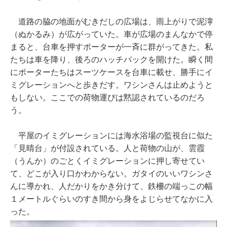
道路の脇の地面がむきだしの広場は、雨上がりで泥濘
（ぬかるみ）が広がっていた。車が広場のまんなかで停
まると、台車を押すポーターが一斉に群がってきた。私
たちは車を降り、後ろのハッチバックを開けた。瞬く間
にポーターたちはスーツケースを台車に載せ、勝手にイ
ミグレーションへと歩きだす。ワシンさんは止めようと
もしない。ここでの荷物運びは黙認されているのだろ
う。
平屋のイミグレーションには海水浴場の監視台に似た
「見晴台」が付設されている。人と荷物の山が、雲霞
（うんか）のごとくイミグレーションに押し寄せてい
て、どこが入り口かわからない。ガタイのいいワシンさ
んに導かれ、人だかりをかき分けて、鉄柵の端っこの幅
１メートルぐらいのすき間から身をよじらせてなかに入
った。