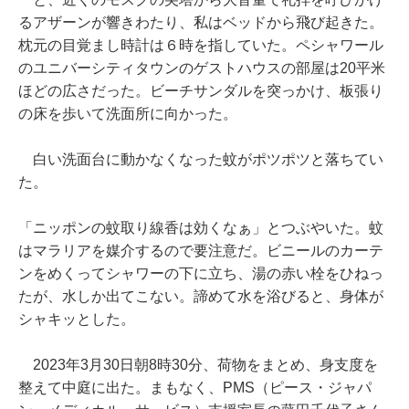
るアザーンが響きわたり、私はベッドから飛び起きた。
枕元の目覚まし時計は６時を指していた。ペシャワール
のユニバーシティタウンのゲストハウスの部屋は20平米
ほどの広さだった。ビーチサンダルを突っかけ、板張り
の床を歩いて洗面所に向かった。
白い洗面台に動かなくなった蚊がポツポツと落ちてい
た。
「ニッポンの蚊取り線香は効くなぁ」とつぶやいた。蚊
はマラリアを媒介するので要注意だ。ビニールのカーテ
ンをめくってシャワーの下に立ち、湯の赤い栓をひねっ
たが、水しか出てこない。諦めて水を浴びると、身体が
シャキッとした。
2023年3月30日朝8時30分、荷物をまとめ、身支度を
整えて中庭に出た。まもなく、PMS（ピース・ジャパ