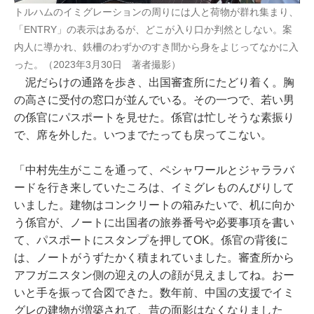
トルハムのイミグレーションの周りには人と荷物が群れ集まり、
「ENTRY」の表示はあるが、どこが入り口か判然としない。案
内人に導かれ、鉄柵のわずかのすき間から身をよじってなかに入
った。（2023年3月30日 著者撮影）
泥だらけの通路を歩き、出国審査所にたどり着く。胸
の高さに受付の窓口が並んでいる。その一つで、若い男
の係官にパスポートを見せた。係官は忙しそうな素振り
で、席を外した。いつまでたっても戻ってこない。
「中村先生がここを通って、ペシャワールとジャララバ
ードを行き来していたころは、イミグレものんびりして
いました。建物はコンクリートの箱みたいで、机に向か
う係官が、ノートに出国者の旅券番号や必要事項を書い
て、パスポートにスタンプを押してOK。係官の背後に
は、ノートがうずたかく積まれていました。審査所から
アフガニスタン側の迎えの人の顔が見えましてね。おー
いと手を振って合図できた。数年前、中国の支援でイミ
グレの建物が増築されて、昔の面影はなくなりました