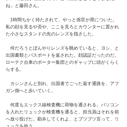
ね」と藤田さん。
1時間ちかく待たされて、やっと係官が席についた。
私の顔を見るや否や、ここを見ろとカウンターに置かれ
た小さなスタンドの先のレンズを指さした。
何だろうとぼんやりレンズを眺めていると、ヨシ、と
出国書類とパスポートを返された。顔認証だったのだ。
ローテク台車のポーター集団とのギャップに頭がくらく
らする。
カシンさんと別れ、出国者でごった返す通路を、アフ
ガン側へと歩いていく。
何度もエックス線検査機に荷物を通される。パソコン
を入れたリュックが検査機を通ると、担当員はそれを前
へ放り投げた。勘弁してくれよ、とブツブツ言って、リ
ュックを拾う。