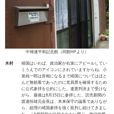
中帰連平和記念館（同館HPより）
木村
靖国はいわば、政治家が右派にアピールしてい
くうえでのアイコンにされていますからね。小
泉純一郎は首相になるまで靖国についてはほと
んど無頓着であったのに党員票を確保するため
に公式参拝を公約にした。違憲判決まで受けな
がら、最後は8月15日に参拝した。読売新聞の
渡邉恒雄元会長は、本来保守の論客でありなが
ら、総理の靖国参拝を強く批判し続けてきまし