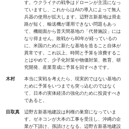
す。ウクライナの戦争はドローンが主流になっ
ていますし、これからはAIの導入によって無人
兵器の使用が拡大します。辺野古新基地は滑走
路が短く、輸送機が運用できない問題もあっ
て、機能面から普天間基地の「代替施設」には
なり得ません。敗戦から80年が経っているの
に、米国のために新たな基地を造ること自体が
異常です。これ以上、時間と予算を浪費するこ
とはやめて、少子化対策や物価対策、教育、研
究開発、産業育成に予算を回すべきです。
木村
本当に実戦を考えたら、現実的ではない基地の
ために予算をいつまでも突っ込むのではなく
て、日本の実体経済の強化のために投資すべき
であると。
目取真
辺野古新基地建設は利権の巣窟になっていま
す。ゼネコンが大本の工事を受注し、沖縄の企
業が下請け、孫請けとなる。辺野古新基地建設