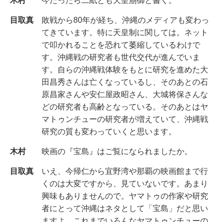
木村
今だったら二紙とも天皇崩御と書く。
目取真
敗戦から80年が経ち、沖縄のメディアも変わっ
てきています。特に天皇制に関しては。ネット
で叩かれることを恐れて萎縮しているわけで
す。沖縄戦の研究者も世代交代が進んでいま
す。自らの沖縄戦体験をもとに研究を進めた大
田昌秀さんは亡くなっているし、そのあとの石
原昌家さんや安仁屋政昭さん、大城将保さんな
どの研究者も高齢となっている。そのあとはヤ
マトゥンチューの研究者が増えていて、沖縄戦
研究の質も変わっていくと思います。
木村
映画の『宝島』はご覧になられましたか。
目取真
いえ、今帰仁から宜野湾や那覇の映画館まで行
くのは大変ですから、見ていないです。あまり
興味もありませんので。ヤマトゥの作家や研究
者にとって沖縄はネタとして「宝島」だと思い
ますよ。これまでいろんなヤマトゥンチューの