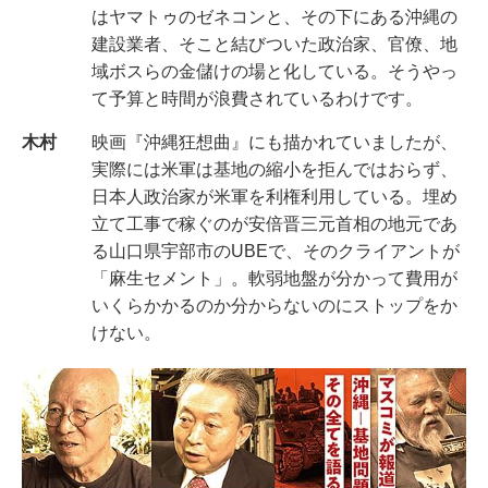
はヤマトゥのゼネコンと、その下にある沖縄の
建設業者、そこと結びついた政治家、官僚、地
域ボスらの金儲けの場と化している。そうやっ
て予算と時間が浪費されているわけです。
木村
映画『沖縄狂想曲』にも描かれていましたが、
実際には米軍は基地の縮小を拒んではおらず、
日本人政治家が米軍を利権利用している。埋め
立て工事で稼ぐのが安倍晋三元首相の地元であ
る山口県宇部市のUBEで、そのクライアントが
「麻生セメント」。軟弱地盤が分かって費用が
いくらかかるのか分からないのにストップをか
けない。