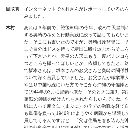
目取真
インターネットで木村さんがレポートしているの
みました。
木村
あれは３年前で、戦後80年の今年、改めて天皇制
する奥崎の考えと行動実践に絞って話してもらい
た。そこにも書いたのですが、奥崎は原監督に、
こそ自分はドスを持って靖国に殴り込むからそこ
って下さいとか、天皇の人形にもう一度パチンコ
つところを撮ってほしいとか、依頼してきたと。
て坂本さんは、坂本さんのお父さんと奥崎の関係
ついて深く言及していました。お父さんが職業軍
やはり中国戦線にいた方でそこから沖縄の守備隊
て1944年の3月に那覇へ来た。そのときに第9、第2
第62の師団の受け入れをされたらしいんですね。
戦に入って摩文仁（まぶに）の丘での激戦を経て
も重傷を負って1946年にようやく病院から退院し
員してくるんですけど、「父は住民を巻き込んだ
戦の悲劇全てを目に焼き付けていたのです」と坂