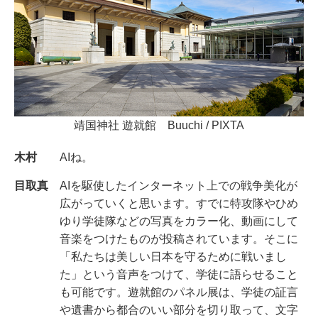
靖国神社 遊就館 Buuchi / PIXTA
木村
AIね。
目取真
AIを駆使したインターネット上での戦争美化が
広がっていくと思います。すでに特攻隊やひめ
ゆり学徒隊などの写真をカラー化、動画にして
音楽をつけたものが投稿されています。そこに
「私たちは美しい日本を守るために戦いまし
た」という音声をつけて、学徒に語らせること
も可能です。遊就館のパネル展は、学徒の証言
や遺書から都合のいい部分を切り取って、文字