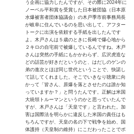
う企画に協力したんですが、その際に2024年に
ノーベル平和賞を受賞した日本被団協（日本原
水爆被害者団体協議会）の木戸季市前事務局長
が岐阜に住んでいるのを思い出して、アフター
トークに出演を依頼する手紙を出したんです
よ。木戸さんは５歳のときに長崎で爆心地から
２キロの自宅前で被爆しているんですね。木戸
さんは突然の手紙にもかかわらず、広沢虎造な
どの話芸が好きだというのと、はだしのゲンの
弟の進次とほぼ同じ世代ということで、快諾し
て話してくれました。そこでいきなり聴衆に向
かって「皆さん、原爆を落とさせたのは誰か知
っていますか？」と問うたんです。正解は米国
大統領トルーマンというのかと思っていたんで
すが、木戸さんは「天皇です」と言われた。加
害は国際法を明らかに違反した米国の責任はも
ちろんですが、天皇の名の下で戦争を始め、国
体護持（天皇制の維持）にこだわったことでポ