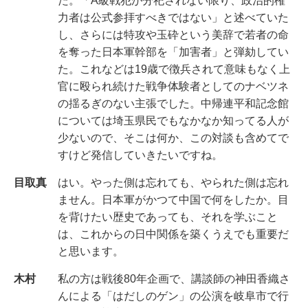
た。「A級戦犯が分祀されない限り、政治的権
力者は公式参拝すべきではない」と述べていた
し、さらには特攻や玉砕という美辞で若者の命
を奪った日本軍幹部を「加害者」と弾劾してい
た。これなどは19歳で徴兵されて意味もなく上
官に殴られ続けた戦争体験者としてのナベツネ
の揺るぎのない主張でした。中帰連平和記念館
については埼玉県民でもなかなか知ってる人が
少ないので、そこは何か、この対談も含めてで
すけど発信していきたいですね。
目取真
はい。やった側は忘れても、やられた側は忘れ
ません。日本軍がかつて中国で何をしたか。目
を背けたい歴史であっても、それを学ぶこと
は、これからの日中関係を築くうえでも重要だ
と思います。
木村
私の方は戦後80年企画で、講談師の神田香織さ
んによる「はだしのゲン」の公演を岐阜市で行