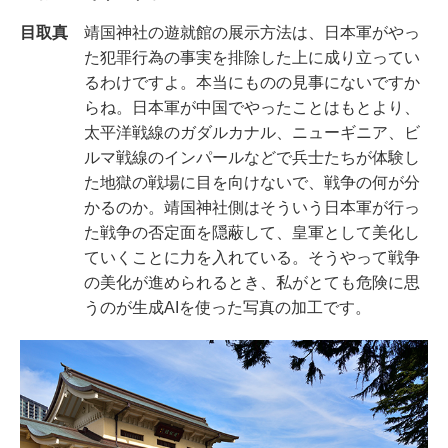
目取真
靖国神社の遊就館の展示方法は、日本軍がやっ
た犯罪行為の事実を排除した上に成り立ってい
るわけですよ。本当にものの見事にないですか
らね。日本軍が中国でやったことはもとより、
太平洋戦線のガダルカナル、ニューギニア、ビ
ルマ戦線のインパールなどで兵士たちが体験し
た地獄の戦場に目を向けないで、戦争の何が分
かるのか。靖国神社側はそういう日本軍が行っ
た戦争の否定面を隠蔽して、皇軍として美化し
ていくことに力を入れている。そうやって戦争
の美化が進められるとき、私がとても危険に思
うのが生成AIを使った写真の加工です。