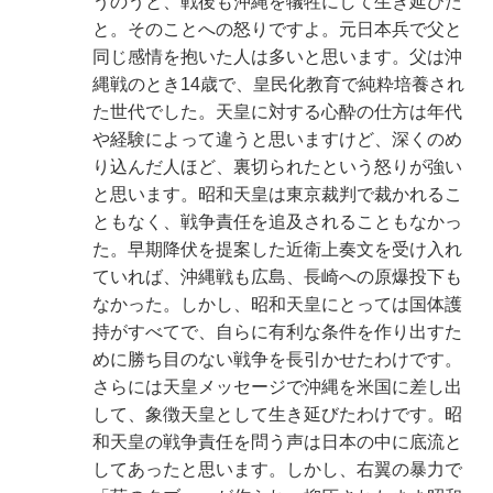
うのうと、戦後も沖縄を犠牲にして生き延びた
と。そのことへの怒りですよ。元日本兵で父と
同じ感情を抱いた人は多いと思います。父は沖
縄戦のとき14歳で、皇民化教育で純粋培養され
た世代でした。天皇に対する心酔の仕方は年代
や経験によって違うと思いますけど、深くのめ
り込んだ人ほど、裏切られたという怒りが強い
と思います。昭和天皇は東京裁判で裁かれるこ
ともなく、戦争責任を追及されることもなかっ
た。早期降伏を提案した近衛上奏文を受け入れ
ていれば、沖縄戦も広島、長崎への原爆投下も
なかった。しかし、昭和天皇にとっては国体護
持がすべてで、自らに有利な条件を作り出すた
めに勝ち目のない戦争を長引かせたわけです。
さらには天皇メッセージで沖縄を米国に差し出
して、象徴天皇として生き延びたわけです。昭
和天皇の戦争責任を問う声は日本の中に底流と
してあったと思います。しかし、右翼の暴力で