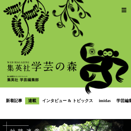
新着記事
連載
インタビュー & トピックス
imidas
学芸編