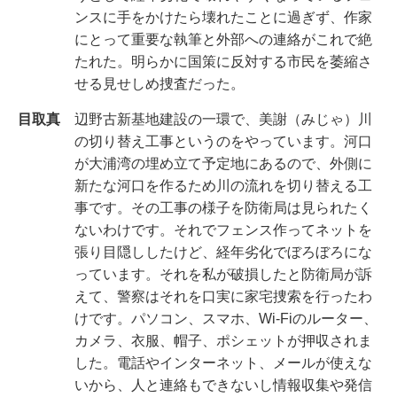
ンスに手をかけたら壊れたことに過ぎず、作家
にとって重要な執筆と外部への連絡がこれで絶
たれた。明らかに国策に反対する市民を萎縮さ
せる見せしめ捜査だった。
目取真
辺野古新基地建設の一環で、美謝（みじゃ）川
の切り替え工事というのをやっています。河口
が大浦湾の埋め立て予定地にあるので、外側に
新たな河口を作るため川の流れを切り替える工
事です。その工事の様子を防衛局は見られたく
ないわけです。それでフェンス作ってネットを
張り目隠ししたけど、経年劣化でぼろぼろにな
っています。それを私が破損したと防衛局が訴
えて、警察はそれを口実に家宅捜索を行ったわ
けです。パソコン、スマホ、Wi-Fiのルーター、
カメラ、衣服、帽子、ポシェットが押収されま
した。電話やインターネット、メールが使えな
いから、人と連絡もできないし情報収集や発信