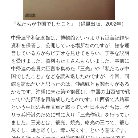
『私たちが中国でしたこと』（緑風出版、2002年）
中帰連平和記念館は、博物館というよりも証言記録や
資料を保管し、公開している場所なのですが、館を運
営している方からビデオを見せてもらい、丁寧な説明
を受けました。資料もたくさんもらいました。事前に
中帰連の会員の証言を集めた『三光』や『私たちが中
国でしたこと』などを読み返したのですが、今回、同
館を訪ねたいと思ったのは、沖縄戦とも関わりがある
からです。沖縄に来た第62師団は、中国の山西省で戦
っていた部隊を再編成したものです。山西省で八路軍
という中国の共産党軍と戦っていた日本兵たちは、ゲ
リラ兵掃討のために村に入り「三光作戦」を行ってい
ました。三光とは、殺光、焼光、略光の三つで、殺し
尽くし、焼き尽くし、奪い尽くす、という意味です。
それを行った兵士たちが第62師団にはいたわけです。