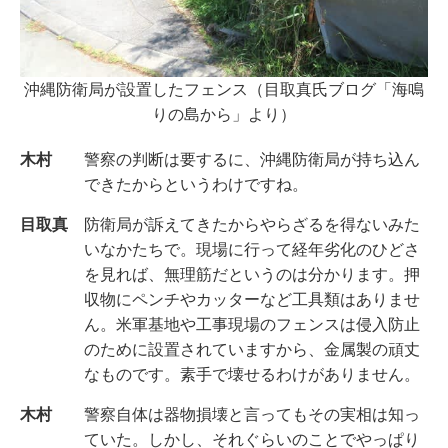
沖縄防衛局が設置したフェンス（目取真氏ブログ「海鳴
りの島から」より）
木村
警察の判断は要するに、沖縄防衛局が持ち込ん
できたからというわけですね。
目取真
防衛局が訴えてきたからやらざるを得ないみた
いなかたちで。現場に行って経年劣化のひどさ
を見れば、無理筋だというのは分かります。押
収物にペンチやカッターなど工具類はありませ
ん。米軍基地や工事現場のフェンスは侵入防止
のために設置されていますから、金属製の頑丈
なものです。素手で壊せるわけがありません。
木村
警察自体は器物損壊と言ってもその実相は知っ
ていた。しかし、それぐらいのことでやっぱり