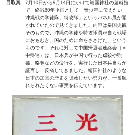
目取真
7月10日から9月14日にかけて靖国神社の遊就館
で、終戦80年企画として「青少年に伝えたい
沖縄戦の学徒隊、特攻隊」というパネル展が開
かれていたので見てきました。内容は皇国史観
そのもので、沖縄の学徒や特攻隊員が自ら戦場
におもむき、国のために命をささげた、という
ものです。それに対して中国帰還者連絡会（＝
中帰連）は、日本兵が中国で行った虐殺や強
姦、略奪などの蛮行を、実行した日本兵自らが
証言し、反省してきました。靖国神社のような
日本の加害の歴史を隠蔽したい勢力が、一番触
れられたくない事実を伝えています。