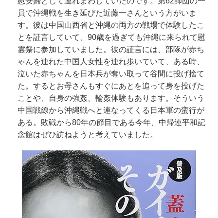
慰安婦として連れまわしていたのです。第62師団の一
員で沖縄戦を生き延びた近藤一さんという方がいま
す。彼は中国山西省と沖縄の両方の戦場で体験したこ
とを証言していて、90歳を過ぎても沖縄に来られて慰
霊祭に参加していました。彼の証言には、部隊が赤ち
ゃんを連れた中国人女性を連れ歩いていて、ある時、
泣いた赤ちゃんを日本兵が奪い取って谷間に投げ捨て
た。するとお母さんもすぐにあとを追って身を投げた
ことや、自身の強姦、輪姦体験もあります。そういう
中国戦線から沖縄戦へと連なってくる日本軍の蛮行が
ある。敗戦から80年の節目である今年、中帰連平和記
念館はぜひ訪ねようと考えていました。