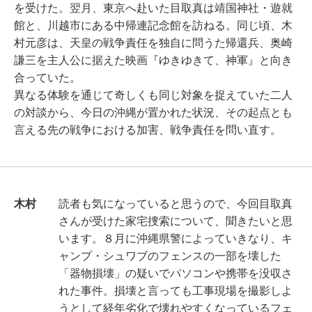
を受けた。翌月、東京へ赴いた目取真は靖国神社・遊就
館と、川越市にある中帰連記念館を訪ねる。同じ頃、木
村元彦は、天皇の戦争責任を独自に問うた帰還兵、奥崎
謙三を主人公に据えた映画『ゆきゆきて、神軍』と向き
合っていた。
異なる体験を通じて奇しくも同じ対象を捉えていた二人
の対談から、今日の沖縄が置かれた状況、その起点とも
言える先の戦争における加害、戦争責任を問い直す。
木村
読者も気になっていると思うので、今回目取真
さんが受けた家宅捜索について、聞きたいと思
います。８月に沖縄県警によっていきなり、キ
ャンプ・シュワブのフェンスの一部を壊した
「器物損壊」の疑いでパソコンや携帯を没収さ
れた事件。損壊と言っても工事現場を撮影しよ
うとして経年劣化で壊れやすくなっているフェ