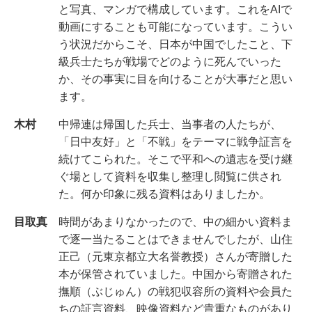
と写真、マンガで構成しています。これをAIで
動画にすることも可能になっています。こうい
う状況だからこそ、日本が中国でしたこと、下
級兵士たちが戦場でどのように死んでいった
か、その事実に目を向けることが大事だと思い
ます。
木村
中帰連は帰国した兵士、当事者の人たちが、
「日中友好」と「不戦」をテーマに戦争証言を
続けてこられた。そこで平和への遺志を受け継
ぐ場として資料を収集し整理し閲覧に供され
た。何か印象に残る資料はありましたか。
目取真
時間があまりなかったので、中の細かい資料ま
で逐一当たることはできませんでしたが、山住
正己（元東京都立大名誉教授）さんが寄贈した
本が保管されていました。中国から寄贈された
撫順（ぶじゅん）の戦犯収容所の資料や会員た
ちの証言資料、映像資料など貴重なものがあり