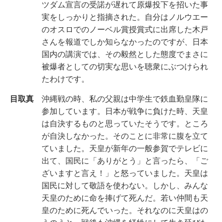
ツダム宣言の受諾が遅れて原爆投下を招いた事
実をしっかりと指摘された。自分はノルウエー
のオスロでのノーベル賞授賞式に出席した木戸
さんを報道でしか知らなかったのですが、日本
国内の講演では、その毅然とした態度でまさに
被爆者としての切実な思いを聴衆にぶつけられ
たわけです。
目取真
沖縄戦の時、私の父親は中学生で鉄血勤皇隊に
参加しています。日本が戦争に負けた時、天皇
は自決するものと思っていたそうです。ところ
が自決しなかった。そのことに非常に腹を立て
ていました。天皇が新年の一般参賀でテレビに
出て、国民に「ありがとう」と言ったら、「ご
ざいますと言え！」と怒っていました。天皇は
国民に対して敬語を使わない。しかし、みんな
天皇のために命を捧げて死んだ。若い仲間も天
皇のために死んでいった。それなのに天皇はの