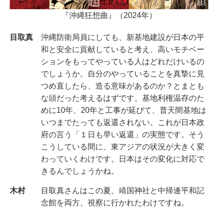
『沖縄狂想曲』（2024年）
目取真
沖縄防衛局員にしても、新基地建設が日本の平
和と安全に貢献していると考え、高いモチベー
ションをもってやっている人はどれだけいるの
でしょうか。自分のやっていることを真摯に見
つめ直したら、造る意味があるのか？とまとも
な頭だった考えるはずです。基地利権温存のた
めに10年、20年と工事が延びて、普天間基地は
いつまでたっても返還されない。これが日本政
府の言う「１日も早い返還」の実態です。そう
こうしている間に、東アジアの状況が大きく変
わっていくわけです。日本はその変化に対応で
きるんでしょうかね。
木村
目取真さんはこの夏、靖国神社と中帰連平和記
念館を両方、視察に行かれたわけですね。