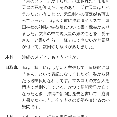
「菊のタブー」が作られ、抑圧されたまま昭和
天皇の死を迎えた。そのあと、明仁天皇はリベ
ラルだということで、天皇制への否定感も薄ま
っていった。しばらく前に沖縄タイムスで、靖
国神社の沖縄の学徒展について書く機会があり
ました。文章の中で現天皇の娘のことを「愛子
さん」と書いたら、「様」にできないかと意見
が付いて、数回やり取りがありました。
木村
沖縄のメディアもそうですか。
目取真
私は「様」にはしないと主張して、最終的には
「さん」という表記になりましたが、私から見
たら過剰反応なわけです。マスコミの方が人を
門地で差別化している。かつて昭和天皇が亡く
なったとき、沖縄の新聞は逝去と書いて、崩御
と書かなかった。今でもその姿勢を貫けるのか
疑問です。