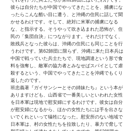
彼らは自分たちが中国でやってきたことを、捕虜にな
ったらこんな酷い目に遭う、と沖縄の住民に話して聞
かせるわけです。そして、絶対に米軍の捕虜になる
な、と指示する。そうやって吹き込まれた恐怖が、住
民の「集団自決」につながります。それだけでなく、
敗残兵となった彼らは、沖縄の住民にも同じことを行
うわけです。第62師団に限らず、沖縄に来た日本兵は
中国で戦っていた兵士たちで、現地調達という形で食
料を強奪し、敵軍の協力者とみなせばスパイとして虐
殺するという、中国でやってきたことを沖縄でもくり
返したのです。
班忠義著『ガイサンシーとその姉妹たち』という本が
ありますけども、山西省で一番美しいといわれた女性
を日本軍は現地で慰安婦にするわけです。彼女は自分
が慰安婦になるから、ほかの女性たちには手を出さな
いでくれといって犠牲になった。慰安所のない地域で
日本軍は、村の女性たちを拉致したり、暴力で脅して