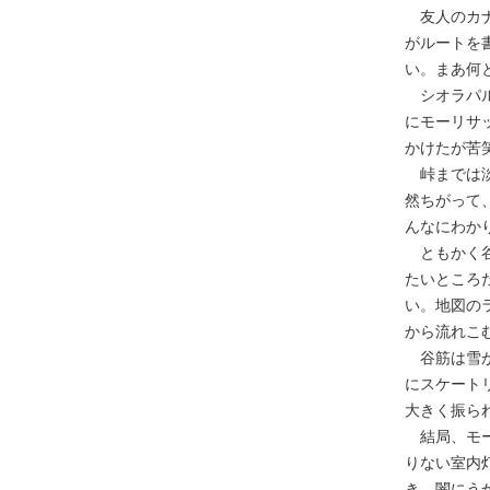
友人のカナ
がルートを
い。まあ何
シオラパル
にモーリサ
かけたが苦
峠までは淡
然ちがって
んなにわか
ともかく谷
たいところ
い。地図の
から流れこ
谷筋は雪が
にスケート
大きく振ら
結局、モー
りない室内
き、闇にう