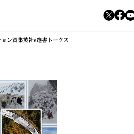
ション賞
集英社e選書トークス