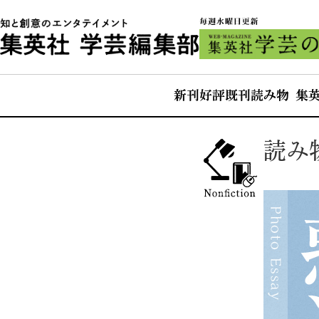
新刊
好評既刊
読み物 集
読み