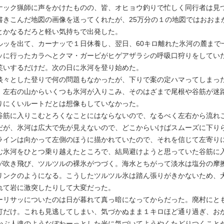
ック猟師に声をかけたものの、皆、オヒョウ釣りで忙しく同行者は見
書きこんだ地図の画像を送ってくれたが、25万分の１の地図ではおおま
とかなるだろと軽い気持ちで出発した。
ッを出て、カーナッで１日休養し、翌日、60キロ離れた氷河の麓まで
ッに行ったカラへとクマ・ガービがヒゲアザラシの呼吸口狩りをしてい
笑いするだけだ。次の日に氷河を登り始めた。
々とした登りで何の問題もなかったが、下りで案の定ハマってしまっ
、左右の山からいくつも氷河が入りこみ、そのはざまで尾根や谷筋が迷
りにくいルートだとは想像もしていなかった。
筋に入りこむとろくなことにはならないので、なるべく左右から流れ
だが、氷河は広大で先が見えないので、どこからいけばスムーズに下り
ラインは向かって左側のほうに描かれていたので、それを信じて左寄り
む氷河をひとつ乗り越えたところで、結局避けようと思っていた谷筋に
吹き飛び、ツルツルの裸氷がつづく。海水とちがって淡水は塩分の摩
リンクのようになる。こうしたツルツル氷は踏ん張りがきかないため、
れて岩に激突したりして大変だった。
リサッについたのは日が暮れて真っ暗になってからだった。廃村にと
灯だけ。これも見逃してしまい、気づかぬまま１キロほど通り過ぎ、お
かぶ人魂のようなぼわーっとした光に気づいてようやくたどりつくこと