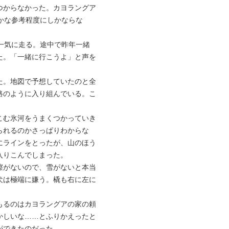
つからなかった。カヨラングア
かな参考程度にしかならな
一気に走る。途中で昨年一緒
た。「一緒に行こうよ」と声を
た。地図で予想していたのと全
路のように入り組んでいる。こ
こむ氷河をうまくつかっていき
られるのかさっぱりわからな
にラインをとったが、山のほう
入りこんでしまった。
擦がないので、雪がないと本当
犬は極端に嫌う。橇も右に左に
もるのはカヨラングアの家の頼
かしいな……とふりかえったと
ができたのだった。