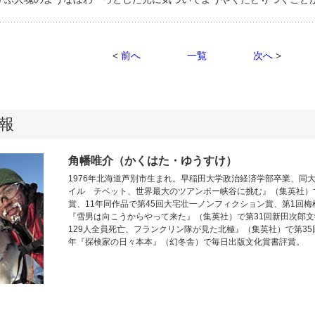
<
前へ
一覧
次へ
>
報
角幡唯介（かくはた・ゆうすけ）
1976年北海道芦別市生まれ。早稲田大学政治経済学部卒業、同大
イル チベット、世界最大のツアンポー峡谷に挑む』（集英社）
賞、11年同作品で第45回大宅壮一ノンフィクション賞、第1回梅
『雪男は向こうからやって来た』（集英社）で第31回新田次郎文
129人全員死亡、フランクリン隊が見た北極』（集英社）で第35
年『探検家の日々本本』（幻冬舎）で毎日出版文化賞書評賞。