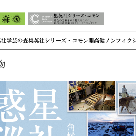
英社学芸の森
集英社シリーズ・コモン
開高健ノンフィク
物