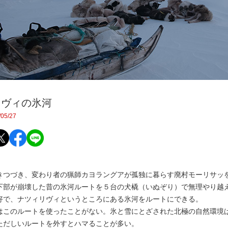
リヴィの氷河
05/27
つづき、変わり者の猟師カヨラングアが孤独に暮らす廃村モーリサッ
下部が崩壊した昔の氷河ルートを５台の犬橇（いぬぞり）で無理やり越
好で、ナツィリヴィというところにある氷河をルートにできる。
このルートを使ったことがない。氷と雪にとざされた北極の自然環境
ただしいルートを外すとハマることが多い。