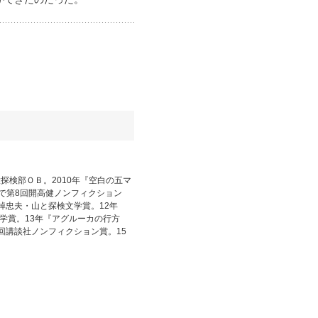
探検部ＯＢ。2010年『空白の五マ
で第8回開高健ノンフィクション
棹忠夫・山と探検文学賞。12年
学賞。13年『アグルーカの行方
回講談社ノンフィクション賞。15