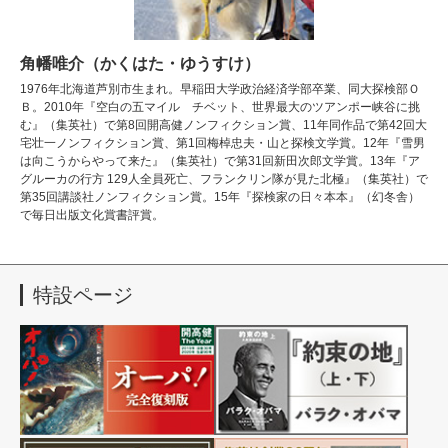
角幡唯介（かくはた・ゆうすけ）
1976年北海道芦別市生まれ。早稲田大学政治経済学部卒業、同大探検部Ｏ
Ｂ。2010年『空白の五マイル チベット、世界最大のツアンポー峡谷に挑
む』（集英社）で第8回開高健ノンフィクション賞、11年同作品で第42回大
宅壮一ノンフィクション賞、第1回梅棹忠夫・山と探検文学賞。12年『雪男
は向こうからやって来た』（集英社）で第31回新田次郎文学賞。13年『ア
グルーカの行方 129人全員死亡、フランクリン隊が見た北極』（集英社）で
第35回講談社ノンフィクション賞。15年『探検家の日々本本』（幻冬舎）
で毎日出版文化賞書評賞。
特設ページ