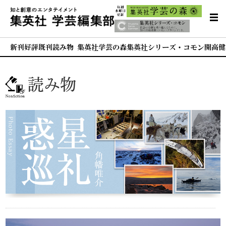
新刊
好評既刊
読み物 集英社学芸の森
集英社シリーズ・コモン
開高健
読み物