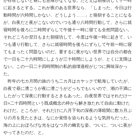
が存在しないと昼にも意味がなくなる。たとえば朝寝坊して十一時
に起きるとする。これが夜のある世界なら、「しまった、今日は行
動時間が六時間しかない、どうしよう……」と狼狽することになる
が、白夜だと夜がこないのでいつも通り八時間行動して、さらに就
寝時間を後ろに二時間ずらして午後十一時に寝ても全然問題ない。
それどころか翌日もまた朝寝坊して、今度は午後一時に起きて、い
つも通り行動して、さらに就寝時間を後ろにずらして午前一時に寝
てもまったく問題ないのだ。要するに夜がない世界では自分の都合
で一日を二十六時間にしようが三十時間にしようが、とくに支障は
ない。この一日二十四時間制の私的崩壊過程がじつに興味深かっ
た。
昨年の七カ月間の旅のうち二カ月はカヤックで航海していたが、
白夜で昼に漕ごうが夜に漕ごうがどっちでもいいので、潮の干満に
したがって深夜に行動するときもあった。白夜世界ではそれだけ一
日=二十四時間という既成概念の枠から解き放たれて自由に動けた
わけだ。ところが、それだけに八月下旬の深夜の薄暗闇に数カ月ぶ
りの月を見たときは、なにか覚悟を迫られるような気持ちだった。
海の上におぼろげな光をはなつ月の幽玄な姿。ついに、ついに夜が
やってきたのだ、と。