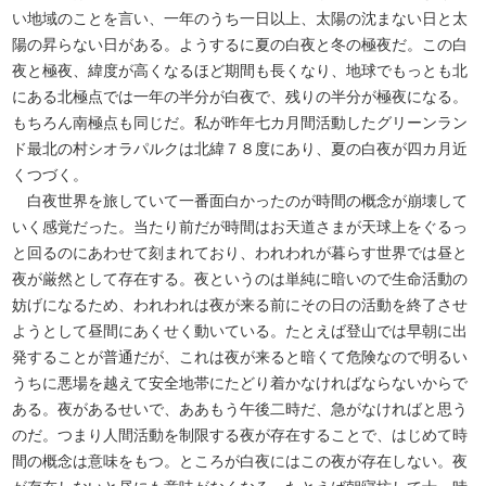
い地域のことを言い、一年のうち一日以上、太陽の沈まない日と太
陽の昇らない日がある。ようするに夏の白夜と冬の極夜だ。この白
夜と極夜、緯度が高くなるほど期間も長くなり、地球でもっとも北
にある北極点では一年の半分が白夜で、残りの半分が極夜になる。
もちろん南極点も同じだ。私が昨年七カ月間活動したグリーンラン
ド最北の村シオラパルクは北緯７８度にあり、夏の白夜が四カ月近
くつづく。
白夜世界を旅していて一番面白かったのが時間の概念が崩壊して
いく感覚だった。当たり前だが時間はお天道さまが天球上をぐるっ
と回るのにあわせて刻まれており、われわれが暮らす世界では昼と
夜が厳然として存在する。夜というのは単純に暗いので生命活動の
妨げになるため、われわれは夜が来る前にその日の活動を終了させ
ようとして昼間にあくせく動いている。たとえば登山では早朝に出
発することが普通だが、これは夜が来ると暗くて危険なので明るい
うちに悪場を越えて安全地帯にたどり着かなければならないからで
ある。夜があるせいで、ああもう午後二時だ、急がなければと思う
のだ。つまり人間活動を制限する夜が存在することで、はじめて時
間の概念は意味をもつ。ところが白夜にはこの夜が存在しない。夜