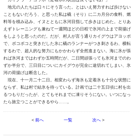
地元の人たちは口々にそう言った。とはいえ努力すれば歩けない
こともないだろう、と思った私は橇（そり）に二カ月分の食料、燃
料等を積み込み、イヌとともに氷河目指して歩きはじめた。とりあ
えずトレーニングも兼ねて一週間ほどの日程で氷河の上まで荷揚げ
をしようと思ったのだ。だが、村人が言う通りカイグウはアヨッポ
で、ボコボコと突きだした氷に橇のランナーがつき刺さるわ、横転
するわで、超人的な努力にもかかわらず全然進まない。海に氷が張
れば氷河まではわずか五時間だが、二日間頑張っても氷河までのわ
ずか半分で、三日目についにカイグウが完全に途切れてしまい、氷
河の荷揚げは断念した。
現在、十一月二十二日。相変わらず海氷も定着氷も十分な状態に
ならず、私は村で結氷を待っている。計画では二十五日頃に村を出
るつもりだったが、とてもそれまでに凍りそうにない。いつになっ
たら旅立つことができるやら……。
<
前へ
一覧
次へ
>