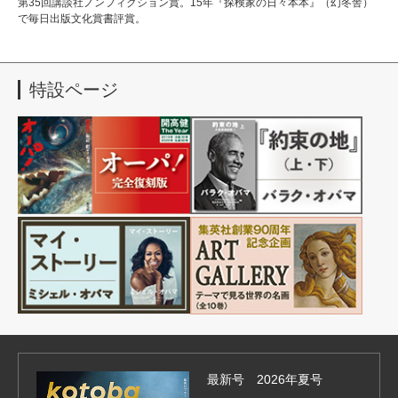
第35回講談社ノンフィクション賞。15年『探検家の日々本本』（幻冬舎）
で毎日出版文化賞書評賞。
特設ページ
最新号 2026年夏号