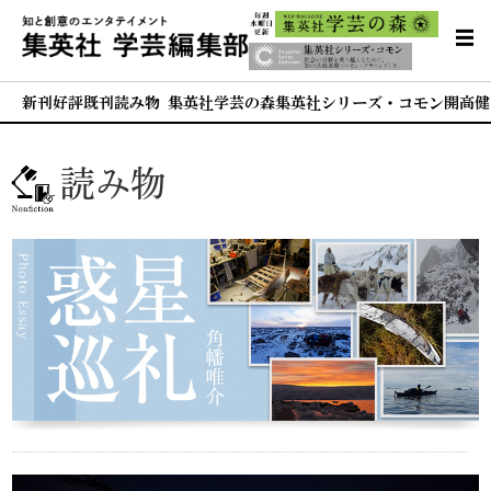
新刊
好評既刊
読み物 集英社学芸の森
集英社シリーズ・コモン
開高健
読み物