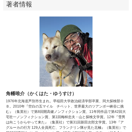
著者情報
角幡唯介（かくはた・ゆうすけ）
1976年北海道芦別市生まれ。早稲田大学政治経済学部卒業、同大探検部Ｏ
Ｂ。2010年『空白の五マイル チベット、世界最大のツアンポー峡谷に挑
む』（集英社）で第8回開高健ノンフィクション賞、11年同作品で第42回大
宅壮一ノンフィクション賞、第1回梅棹忠夫・山と探検文学賞。12年『雪男
は向こうからやって来た』（集英社）で第31回新田次郎文学賞。13年『ア
グルーカの行方 129人全員死亡、フランクリン隊が見た北極』（集英社）で