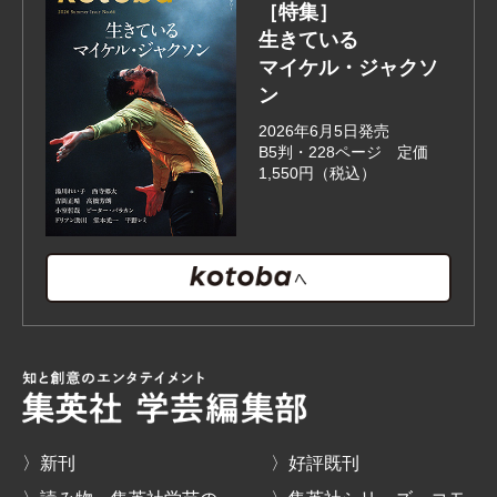
［特集］
生きている
マイケル・ジャクソ
ン
2026年6月5日発売
B5判・228ページ 定価
1,550円（税込）
〉新刊
〉好評既刊