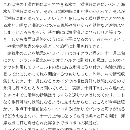
これは潮の干満作用によってできる氷で、満潮時に岸にかぶった海
水が干潮時に凍って、その上に満潮時にまた潮がかぶって、それが
干潮時にまた凍って……ということをしばらく繰り返すことででき
る氷だ。岬など潮流のぶつかる個所や切り立った懸崖など途切れて
しまうところもあるが、基本的には海岸沿いにびっしりと張りつ
き、しかも表面は道路のように真っ平になるので、昔からイヌイッ
トや極地探検家の冬の道として旅行に利用されてきた。
定着氷のことを地元のイヌイットはカイグウと呼ぶ。十一月上旬
にグリーンランド最北の村シオラパルクに到着した私は、このカイ
グウを利用してフィヨルドの奥にある氷河に取り付き、内陸氷床に
登って北にむかって旅を開始するつもりだった。昨年、村で情報収
集したとき、十一月になるとカイグウは概ね良好な状態になるので
氷河に行けるだろうと聞いていたし、実際、十月下旬に村を離れた
ときはすでに沿岸の砂浜はうっすらと凍りつきはじめており、まも
なく歩行可能な状態になるように見えたからだ。ところが今年は暖
かい。氷点下十度前後をウロウロするばかりでバシッと海氷が張る
ほど冷え込まない。十一月上旬になっても海は黒々と口を開け、海
岸も風に打ち寄せられた浮き氷でボコボコの状態だ。
「カイグウ・アヨッポ（定着氷の状態は良くないね）」