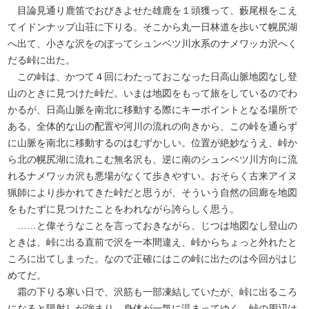
目論見通り鹿笛でおびきよせた雄鹿を１頭獲って、藪尾根をこえ
てイドンナップ山荘に下りる。そこから丸一日林道を歩いて幌尻湖
へ出て、小さな沢をのぼってシュンベツ川水系のナメワッカ沢へく
だる峠に出た。
この峠は、かつて４回にわたっておこなった日高山脈地図なし登
山のときに見つけた峠だ。いまは地図をもって旅をしているのでわ
かるが、日高山脈を南北に移動する際にキーポイントとなる場所で
ある。全体的な山の配置や河川の流れの向きから、この峠を通らず
に山脈を南北に移動するのはむずかしい。位置が絶妙なうえ、峠か
ら北の幌尻湖に流れこむ無名沢も、逆に南のシュンベツ川方向に流
れるナメワッカ沢も悪場がなくて歩きやすい。おそらく古来アイヌ
猟師により歩かれてきた峠だと思うが、そういう自然の回廊を地図
をもたずに見つけたことをわれながら誇らしく思う。
……と偉そうなことを言っておきながら、じつは地図なし登山の
ときは、峠に出る直前で沢を一本間違え、峠からちょっと外れたと
ころに出てしまった。なので正確にはこの峠に出たのは今回がはじ
めてだ。
霜の下りる寒い日で、沢筋も一部凍結していたが、峠に出るころ
になると陽射しが強まり、身体が一気に温まってゆく。峠の周辺は