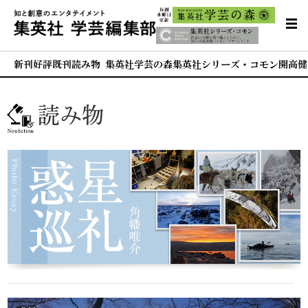
新刊
好評既刊
読み物 集英社学芸の森
集英社シリーズ・コモン
開高健
読み物