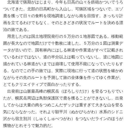
北海道で猟期がはじまり、今年も日高の山々を鉄砲かついでうろ
ついてきた。北部の日高町から入山し、可猟区域をつないで、エゾ
鹿を獲って日々の食料を現地調達しながら南を目指す。きっちり計
画を立てるわけでもなく、そのときどきの状況でルートを決める漂
泊の旅である。
用意したのは国土地理院発行の５万分の１地形図である。移動範
囲が長大なので地図だけで十数枚に達した。５万分の１図は測量デ
ータが古いので、国有林内にはしる林道や作業道がすべて記載され
ているわけではない。道の半分以上は載っていないし、逆に地図に
描かれている林道がいまでは崩壊して使用不能になっていたりもす
る。なのでこの手の旅では、実際に現地に行って道の状態を確かめ
ながらその先のルートを予測して旅の全体像を作ってゆく作業が、
とてもクリエイティブで面白かったりする。
出発前は山脈最高峰の幌尻岳（ぽろしりだけ）を登るつもりでい
たが、幌尻岳周辺は鳥獣保護区で鹿を獲ることができないし、出発
してからは大量の肉をつめこんだザックは重すぎて大きな山を登る
気にならなかった。それより額平川（ぬかびらがわ）水系のシドニ
沢から宿主別川（しゅくしゅべつがわ）をつないだラインのほうが
獲物がとれそうで魅力的だ。