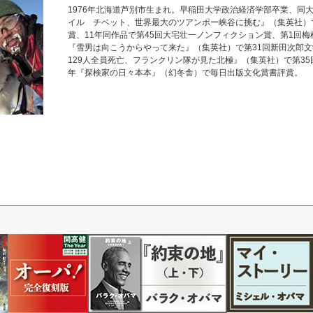
1976年北海道芦別市生まれ。早稲田大学政治経済学部卒業、同大
イル チベット、世界最大のツアンポー峡谷に挑む』（集英社）
賞、11年同作品で第45回大宅壮一ノンフィクション賞、第1回梅
『雪男は向こうからやって来た』（集英社）で第31回新田次郎文
129人全員死亡、フランクリン隊が見た北極』（集英社）で第35
年『探検家の日々本本』（幻冬舎）で毎日出版文化賞書評賞。