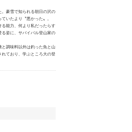
た。豪雪で知られる朝日の沢の
っていたより〝悪かった〟。
ける能力、何より私だったらす
登る姿に、サバイバル登山家の
糖と調味料以外は釣った魚と山
されており、学ぶところ大の登