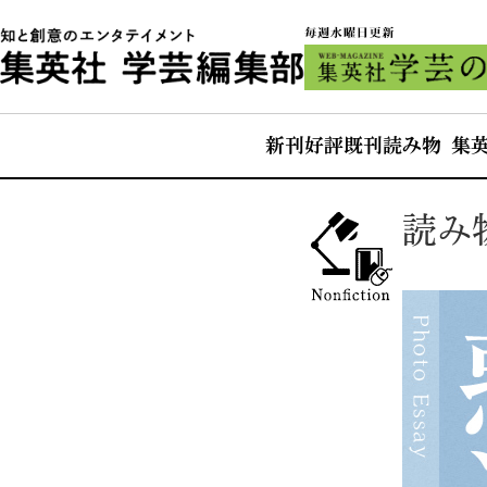
新刊
好評既刊
読み物 集
読み