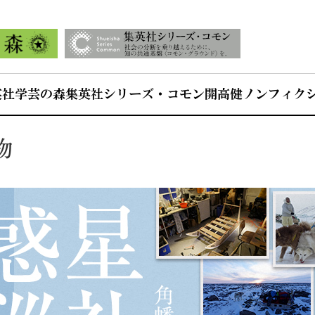
英社学芸の森
集英社シリーズ・コモン
開高健ノンフィク
物