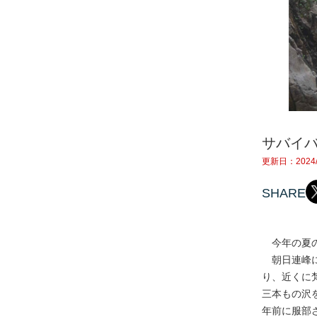
サバイ
更新日：2024/
SHARE
今年の夏の
朝日連峰に
り、近くに
三本もの沢
年前に服部