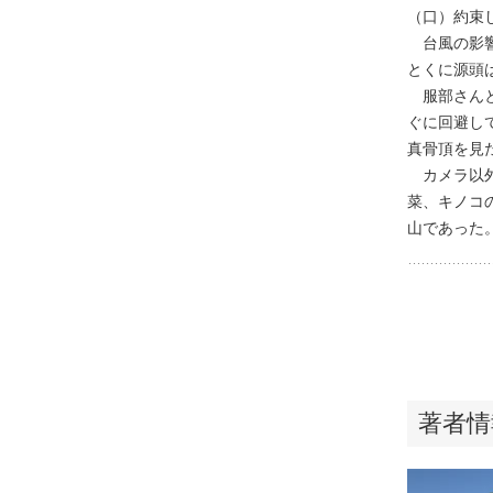
（口）約束
台風の影響
とくに源頭
服部さんと
ぐに回避し
真骨頂を見
カメラ以外
菜、キノコ
山であった
著者情