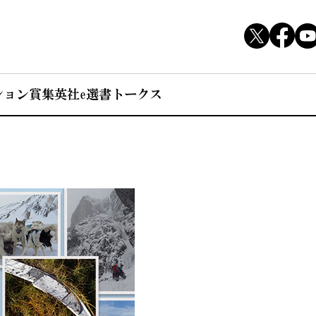
ション賞
集英社e選書トークス