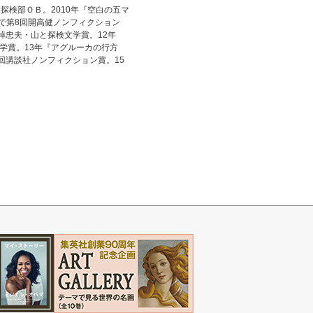
探検部ＯＢ。2010年『空白の五マ
で第8回開高健ノンフィクション
棹忠夫・山と探検文学賞。12年
学賞。13年『アグルーカの行方
回講談社ノンフィクション賞。15