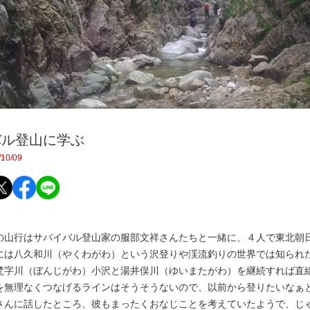
バル登山に学ぶ
10/09
山行はサバイバル登山家の服部文祥さんたちと一緒に、４人で東北朝
は八久和川（やくわがわ）という沢登りや渓流釣りの世界では知られ
梵字川（ぼんじがわ）小沢と湯井俣川（ゆいまたがわ）を継続すれば直
を無理なくつなげるラインはそうそうないので、以前から登りたいなぁ
さんに話したところ、彼もまったくおなじことを考えていたようで、じ