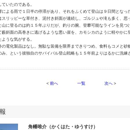
していたのである。
による雨で１日半の停滞があり、それをふくめて登山は９日間となっ
はスリッピーな草付き、泥付き斜面が連続し、ゴルジュや滝も多く、思
山に登るのは約１５年ぶりだが、釣りの腕、登攀可能なラインを見つ
て藪斜面の高巻きに逃げるような悪い崖を、カモシカのように軽やかに
たような気がする。
の電化製品はなし。無駄な装備を限界まできりつめ、食料もコメと砂
のみ、という彼独自のサバイバル登山戦略も１５年前よりはるかに洗練
。
<
前へ
一覧
次へ
>
報
角幡唯介（かくはた・ゆうすけ）