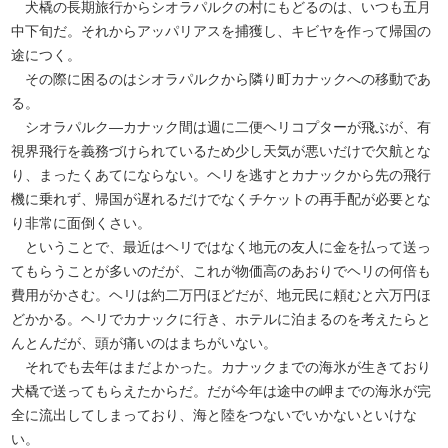
犬橇の長期旅行からシオラパルクの村にもどるのは、いつも五月
中下旬だ。それからアッパリアスを捕獲し、キビヤを作って帰国の
途につく。
その際に困るのはシオラパルクから隣り町カナックへの移動であ
る。
シオラパルク―カナック間は週に二便ヘリコプターが飛ぶが、有
視界飛行を義務づけられているため少し天気が悪いだけで欠航とな
り、まったくあてにならない。ヘリを逃すとカナックから先の飛行
機に乗れず、帰国が遅れるだけでなくチケットの再手配が必要とな
り非常に面倒くさい。
ということで、最近はヘリではなく地元の友人に金を払って送っ
てもらうことが多いのだが、これが物価高のあおりでヘリの何倍も
費用がかさむ。ヘリは約二万円ほどだが、地元民に頼むと六万円ほ
どかかる。ヘリでカナックに行き、ホテルに泊まるのを考えたらと
んとんだが、頭が痛いのはまちがいない。
それでも去年はまだよかった。カナックまでの海氷が生きており
犬橇で送ってもらえたからだ。だが今年は途中の岬までの海氷が完
全に流出してしまっており、海と陸をつないでいかないといけな
い。