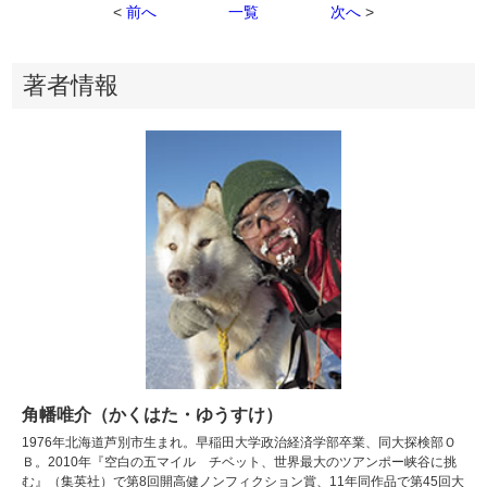
<
前へ
一覧
次へ
>
著者情報
角幡唯介（かくはた・ゆうすけ）
1976年北海道芦別市生まれ。早稲田大学政治経済学部卒業、同大探検部Ｏ
Ｂ。2010年『空白の五マイル チベット、世界最大のツアンポー峡谷に挑
む』（集英社）で第8回開高健ノンフィクション賞、11年同作品で第45回大