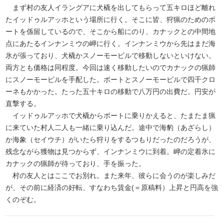
まず村の友人イラングアに犬橇を出してもらって五キロほど離れ
たイッドゥルアッホという場所に行く。そこに皆、狩猟のためのボ
ートを係留しているので、そこから船にのり、カナックとの中間地
点にあたるインナンミウの岬に行く。インナンミウから先はまだ海
氷が張っており、犬橇かスノーモービルで移動しないといけない。
両方とも価格は同程度。今回は速く移動したいのでカナックの猟師
にスノーモービルを手配した。ボートとスノーモービルで四千クロ
ーネもかかった。たった五十キロの移動で八万円の出費だ。円安が
直撃する。
イッドゥルアッホで犬橇からボートに乗りかえると、たまたま猟
に来ていた村人二人も一緒に乗り込んだ。途中で海豹（あざらし）
か海象（セイウチ）がいたら狩りをするつもりだったのだろうが、
残念ながら獲物は見つからず、インナンミウに到着。岬の定着氷に
カナックの猟師が待っており、手を振った。
村の友人とはここでお別れ。また来年、彼らに会うのが楽しみだ
が、その前に経済の好転、すなわち賃金(＝原稿料）上昇と円高を強
くのぞむ。