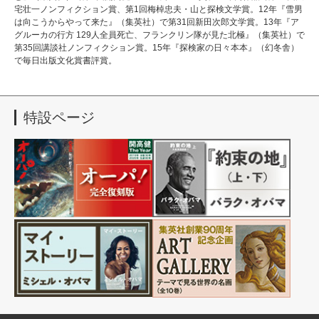
宅壮一ノンフィクション賞、第1回梅棹忠夫・山と探検文学賞。12年『雪男
は向こうからやって来た』（集英社）で第31回新田次郎文学賞。13年『ア
グルーカの行方 129人全員死亡、フランクリン隊が見た北極』（集英社）で
第35回講談社ノンフィクション賞。15年『探検家の日々本本』（幻冬舎）
で毎日出版文化賞書評賞。
特設ページ