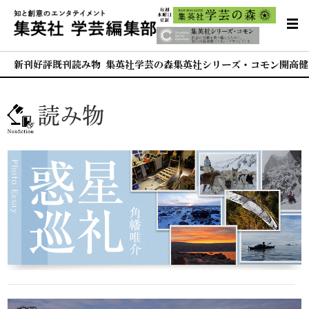
新刊
好評既刊
読み物 集英社学芸の森
集英社シリーズ・コモン
開高健
読み物