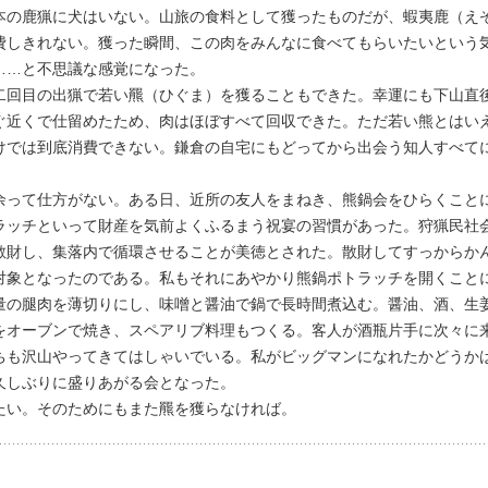
の鹿猟に犬はいない。山旅の食料として獲ったものだが、蝦夷鹿（え
費しきれない。獲った瞬間、この肉をみんなに食べてもらいたいという
……と不思議な感覚になった。
回目の出猟で若い羆（ひぐま）を獲ることもできた。幸運にも下山直
ぐ近くで仕留めたため、肉はほぼすべて回収できた。ただ若い熊とはい
けでは到底消費できない。鎌倉の自宅にもどってから出会う知人すべて
って仕方がない。ある日、近所の友人をまねき、熊鍋会をひらくこと
ラッチといって財産を気前よくふるまう祝宴の習慣があった。狩猟民社
散財し、集落内で循環させることが美徳とされた。散財してすっからか
対象となったのである。私もそれにあやかり熊鍋ポトラッチを開くこと
の腿肉を薄切りにし、味噌と醤油で鍋で長時間煮込む。醤油、酒、生
をオーブンで焼き、スペアリブ料理もつくる。客人が酒瓶片手に次々に
ちも沢山やってきてはしゃいでいる。私がビッグマンになれたかどうか
久しぶりに盛りあがる会となった。
い。そのためにもまた羆を獲らなければ。