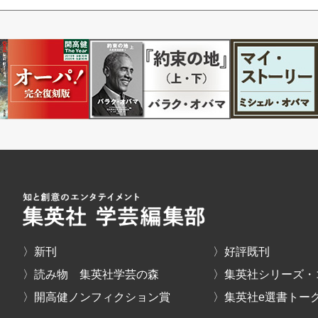
〉新刊
〉好評既刊
〉読み物 集英社学芸の森
〉集英社シリーズ・
〉開高健ノンフィクション賞
〉集英社e選書トー