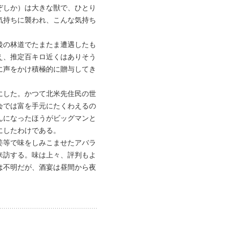
ぞしか）は大きな獣で、ひとり
気持ちに襲われ、こんな気持ち
後の林道でたまたま遭遇したも
え、推定百キロ近くはありそう
に声をかけ積極的に贈与してき
にした。かつて北米先住民の世
会では富を手元にたくわえるの
んになったほうがビッグマンと
にしたわけである。
姜等で味をしみこませたアバラ
来訪する。味は上々、評判もよ
は不明だが、酒宴は昼間から夜