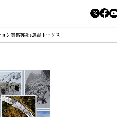
ション賞
集英社e選書トークス