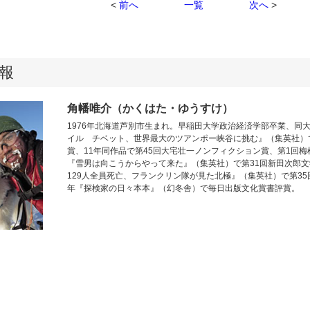
<
前へ
一覧
次へ
>
報
角幡唯介（かくはた・ゆうすけ）
1976年北海道芦別市生まれ。早稲田大学政治経済学部卒業、同大
イル チベット、世界最大のツアンポー峡谷に挑む』（集英社）
賞、11年同作品で第45回大宅壮一ノンフィクション賞、第1回梅
『雪男は向こうからやって来た』（集英社）で第31回新田次郎文
129人全員死亡、フランクリン隊が見た北極』（集英社）で第35
年『探検家の日々本本』（幻冬舎）で毎日出版文化賞書評賞。