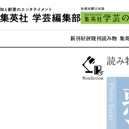
新刊
好評既刊
読み物 集
読み