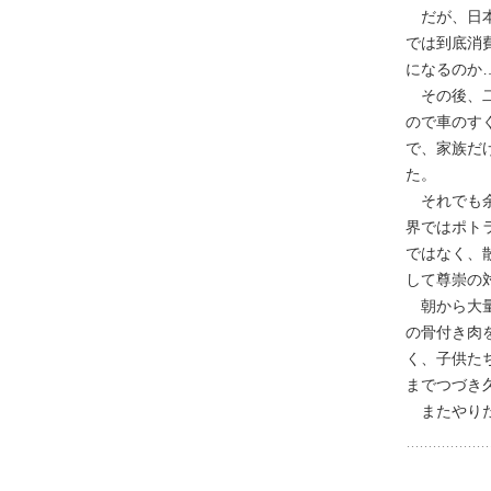
だが、日本
では到底消
になるのか
その後、二
ので車のす
で、家族だ
た。
それでも余
界ではポト
ではなく、
して尊崇の
朝から大量
の骨付き肉
く、子供た
までつづき
またやりた