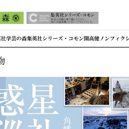
英社学芸の森
集英社シリーズ・コモン
開高健ノンフィク
物