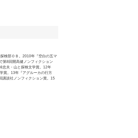
探検部ＯＢ。2010年『空白の五マ
で第8回開高健ノンフィクション
棹忠夫・山と探検文学賞。12年
学賞。13年『アグルーカの行方
回講談社ノンフィクション賞。15