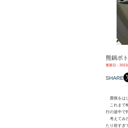
熊鍋ポ
更新日：2023/
SHARE
鹿猟をはじ
これまで極
行の途中で
考えてみた
たり前すぎ