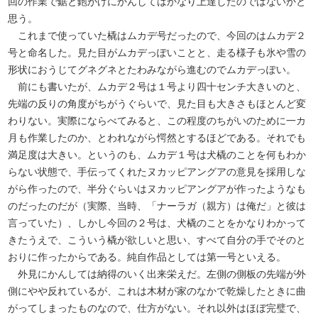
回の作業で鋸と鉋がけにかんしてはかなり上達したのではないかと
思う。
これまで使っていた橇はムカデ号だったので、今回のはムカデ２
号と命名した。見た目がムカデっぽいことと、走る様子も氷や雪の
形状におうじてグネグネとたわみながら進むのでムカデっぽい。
前にも書いたが、ムカデ２号は１号より四十センチ大きいのと、
先端の反りの角度がちがうぐらいで、見た目も大きさもほとんど変
わりない。実際にならべてみると、この程度のちがいのために一カ
月も作業したのか、とわれながら愕然とするほどである。それでも
満足度は大きい。というのも、ムカデ１号は犬橇のことを何もわか
らない状態で、手伝ってくれたヌカッピアングアの意見を採用しな
がら作ったので、半分ぐらいはヌカッピアングアが作ったようなも
のだったのだが（実際、当時、「ナーラガ（親方）は俺だ」と彼は
言っていた）、しかし今回の２号は、犬橇のことをかなりわかって
きたうえで、こういう橇が欲しいと思い、すべて自分の手でそのと
おりに作ったからである。純自作品としては第一号といえる。
外見にかんしては納得のいく出来栄えだ。左側の側板の先端が外
側にやや反れているが、これは木材が家のなかで乾燥したときに曲
がってしまったものなので、仕方がない。それ以外はほぼ完璧で、