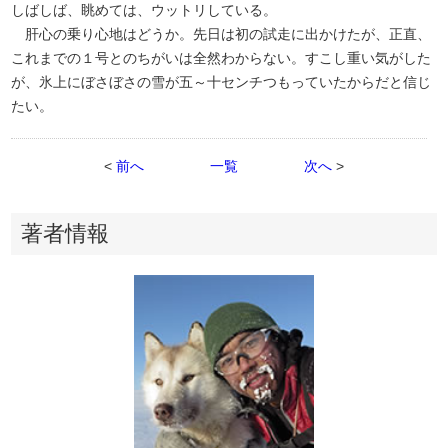
しばしば、眺めては、ウットリしている。
肝心の乗り心地はどうか。先日は初の試走に出かけたが、正直、
これまでの１号とのちがいは全然わからない。すこし重い気がした
が、氷上にぼさぼさの雪が五～十センチつもっていたからだと信じ
たい。
<
前へ
一覧
次へ
>
著者情報