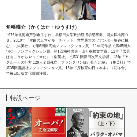
角幡唯介（かくはた・ゆうすけ）
1976年北海道芦別市生まれ。早稲田大学政治経済学部卒業、同大探検部Ｏ
Ｂ。2010年『空白の五マイル チベット、世界最大のツアンポー峡谷に挑
む』（集英社）で第8回開高健ノンフィクション賞、11年同作品で第45回大
宅壮一ノンフィクション賞、第1回梅棹忠夫・山と探検文学賞。12年『雪男
は向こうからやって来た』（集英社）で第31回新田次郎文学賞。13年『ア
グルーカの行方 129人全員死亡、フランクリン隊が見た北極』（集英社）で
第35回講談社ノンフィクション賞。15年『探検家の日々本本』（幻冬舎）
で毎日出版文化賞書評賞。
特設ページ