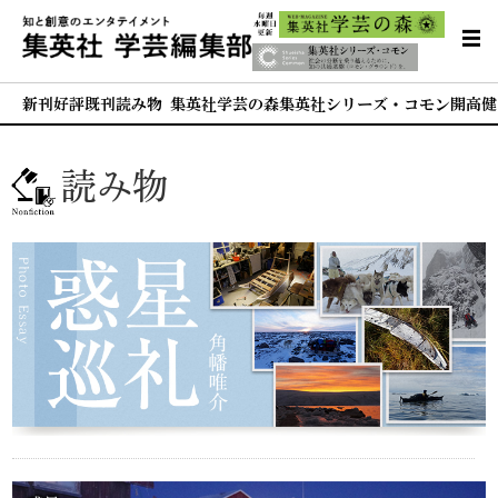
新刊
好評既刊
読み物 集英社学芸の森
集英社シリーズ・コモン
開高健
読み物