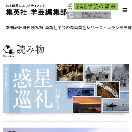
新刊
好評既刊
読み物 集英社学芸の森
集英社シリーズ・コモン
開高健
読み物