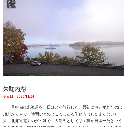
朱鞠内湖
更新日：2021/11/24
十月中旬に北海道を十日ほど小旅行した。最初におとずれたのは
旭川から車で一時間少々のところにある朱鞠内（しゅまりない）
湖。北海道電力のダム湖で、人造湖としては面積が日本一だという