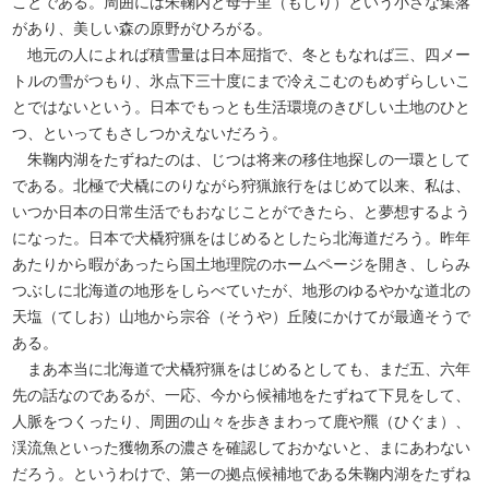
ことである。周囲には朱鞠内と母子里（もしり）という小さな集落
があり、美しい森の原野がひろがる。
地元の人によれば積雪量は日本屈指で、冬ともなれば三、四メー
トルの雪がつもり、氷点下三十度にまで冷えこむのもめずらしいこ
とではないという。日本でもっとも生活環境のきびしい土地のひと
つ、といってもさしつかえないだろう。
朱鞠内湖をたずねたのは、じつは将来の移住地探しの一環として
である。北極で犬橇にのりながら狩猟旅行をはじめて以来、私は、
いつか日本の日常生活でもおなじことができたら、と夢想するよう
になった。日本で犬橇狩猟をはじめるとしたら北海道だろう。昨年
あたりから暇があったら国土地理院のホームページを開き、しらみ
つぶしに北海道の地形をしらべていたが、地形のゆるやかな道北の
天塩（てしお）山地から宗谷（そうや）丘陵にかけてが最適そうで
ある。
まあ本当に北海道で犬橇狩猟をはじめるとしても、まだ五、六年
先の話なのであるが、一応、今から候補地をたずねて下見をして、
人脈をつくったり、周囲の山々を歩きまわって鹿や羆（ひぐま）、
渓流魚といった獲物系の濃さを確認しておかないと、まにあわない
だろう。というわけで、第一の拠点候補地である朱鞠内湖をたずね