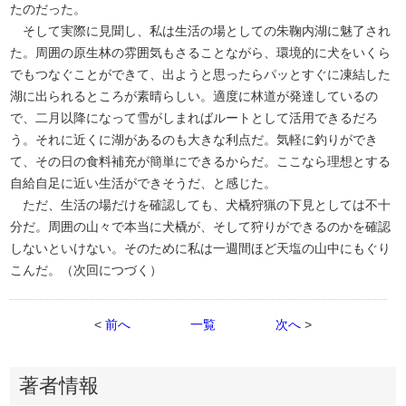
たのだった。
そして実際に見聞し、私は生活の場としての朱鞠内湖に魅了され
た。周囲の原生林の雰囲気もさることながら、環境的に犬をいくら
でもつなぐことができて、出ようと思ったらパッとすぐに凍結した
湖に出られるところが素晴らしい。適度に林道が発達しているの
で、二月以降になって雪がしまればルートとして活用できるだろ
う。それに近くに湖があるのも大きな利点だ。気軽に釣りができ
て、その日の食料補充が簡単にできるからだ。ここなら理想とする
自給自足に近い生活ができそうだ、と感じた。
ただ、生活の場だけを確認しても、犬橇狩猟の下見としては不十
分だ。周囲の山々で本当に犬橇が、そして狩りができるのかを確認
しないといけない。そのために私は一週間ほど天塩の山中にもぐり
こんだ。（次回につづく）
<
前へ
一覧
次へ
>
著者情報