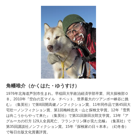
角幡唯介（かくはた・ゆうすけ）
1976年北海道芦別市生まれ。早稲田大学政治経済学部卒業、同大探検部Ｏ
Ｂ。2010年『空白の五マイル チベット、世界最大のツアンポー峡谷に挑
む』（集英社）で第8回開高健ノンフィクション賞、11年同作品で第45回大
宅壮一ノンフィクション賞、第1回梅棹忠夫・山と探検文学賞。12年『雪男
は向こうからやって来た』（集英社）で第31回新田次郎文学賞。13年『ア
グルーカの行方 129人全員死亡、フランクリン隊が見た北極』（集英社）で
第35回講談社ノンフィクション賞。15年『探検家の日々本本』（幻冬舎）
で毎日出版文化賞書評賞。