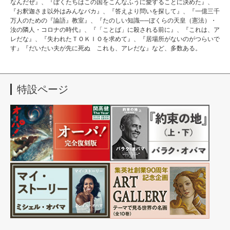
なんだぜ』、『ぼくたちはこの国をこんなふうに愛することに決めた』、
『お釈迦さま以外はみんなバカ』、『答えより問いを探して』、『一億三千
万人のための『論語』教室』、『たのしい知識──ぼくらの天皇（憲法）・
汝の隣人・コロナの時代』、『「ことば」に殺される前に』、『これは、ア
レだな』、『失われたＴＯＫＩＯを求めて』、『居場所がないのがつらいで
す』『だいたい夫が先に死ぬ これも、アレだな』など、多数ある。
特設ページ