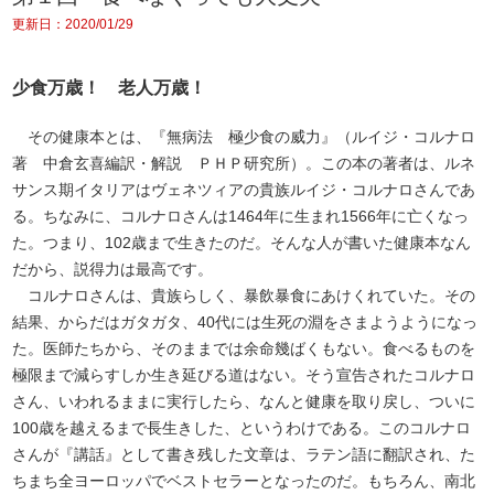
更新日：2020/01/29
少食万歳！ 老人万歳！
その健康本とは、『無病法 極少食の威力』（ルイジ・コルナロ
著 中倉玄喜編訳・解説 ＰＨＰ研究所）。この本の著者は、ルネ
サンス期イタリアはヴェネツィアの貴族ルイジ・コルナロさんであ
る。ちなみに、コルナロさんは1464年に生まれ1566年に亡くなっ
た。つまり、102歳まで生きたのだ。そんな人が書いた健康本なん
だから、説得力は最高です。
コルナロさんは、貴族らしく、暴飲暴食にあけくれていた。その
結果、からだはガタガタ、40代には生死の淵をさまようようになっ
た。医師たちから、そのままでは余命幾ばくもない。食べるものを
極限まで減らすしか生き延びる道はない。そう宣告されたコルナロ
さん、いわれるままに実行したら、なんと健康を取り戻し、ついに
100歳を越えるまで長生きした、というわけである。このコルナロ
さんが『講話』として書き残した文章は、ラテン語に翻訳され、た
ちまち全ヨーロッパでベストセラーとなったのだ。もちろん、南北