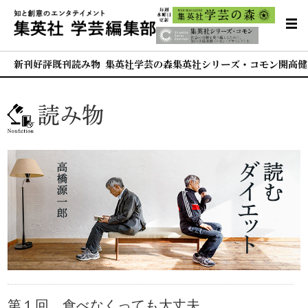
新刊
好評既刊
読み物 集英社学芸の森
集英社シリーズ・コモン
開高健
読み物
第１回 食べなくっても大丈夫