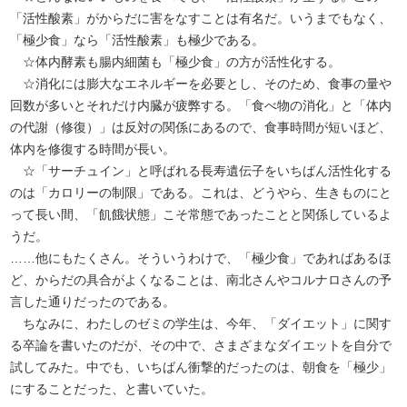
「活性酸素」がからだに害をなすことは有名だ。いうまでもなく、
「極少食」なら「活性酸素」も極少である。
☆体内酵素も腸内細菌も「極少食」の方が活性化する。
☆消化には膨大なエネルギーを必要とし、そのため、食事の量や
回数が多いとそれだけ内臓が疲弊する。「食べ物の消化」と「体内
の代謝（修復）」は反対の関係にあるので、食事時間が短いほど、
体内を修復する時間が長い。
☆「サーチュイン」と呼ばれる長寿遺伝子をいちばん活性化する
のは「カロリーの制限」である。これは、どうやら、生きものにと
って長い間、「飢餓状態」こそ常態であったことと関係しているよ
うだ。
……他にもたくさん。そういうわけで、「極少食」であればあるほ
ど、からだの具合がよくなることは、南北さんやコルナロさんの予
言した通りだったのである。
ちなみに、わたしのゼミの学生は、今年、「ダイエット」に関す
る卒論を書いたのだが、その中で、さまざまなダイエットを自分で
試してみた。中でも、いちばん衝撃的だったのは、朝食を「極少」
にすることだった、と書いていた。