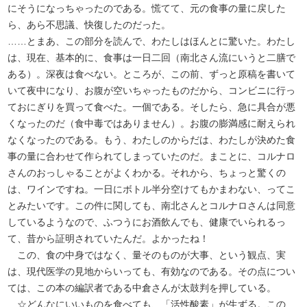
にそうになっちゃったのである。慌てて、元の食事の量に戻した
ら、あら不思議、快復したのだった。
……とまあ、この部分を読んで、わたしはほんとに驚いた。わたし
は、現在、基本的に、食事は一日二回（南北さん流にいうと二膳で
ある）。深夜は食べない。ところが、この前、ずっと原稿を書いて
いて夜中になり、お腹が空いちゃったものだから、コンビニに行っ
ておにぎりを買って食べた。一個である。そしたら、急に具合が悪
くなったのだ（食中毒ではありません）。お腹の膨満感に耐えられ
なくなったのである。もう、わたしのからだは、わたしが決めた食
事の量に合わせて作られてしまっていたのだ。まことに、コルナロ
さんのおっしゃることがよくわかる。それから、ちょっと驚くの
は、ワインですね。一日にボトル半分空けてもかまわない、ってこ
とみたいです。この件に関しても、南北さんとコルナロさんは同意
しているようなので、ふつうにお酒飲んでも、健康でいられるっ
て、昔から証明されていたんだ。よかったね！
この、食の中身ではなく、量そのものが大事、という観点、実
は、現代医学の見地からいっても、有効なのである。その点につい
ては、この本の編訳者である中倉さんが太鼓判を押している。
☆どんなにいいものを食べても、「活性酸素」が生ずる。この