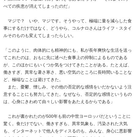
べての疾患が消えてしまったのだ」
マジで？ いや、マジです。そうやって、極端に量を減らした食
事にするだけではなく、どうやら、コルナロさんはライフ・スタイ
ルそのものも変えてしまったらしい。
「このように、肉体的にも精神的にも、私が長年爽快な生活を送っ
てこれたのは、おもに先に述べた食事上の抑制によるものである
が、このほかにもいくつか気をつけてきたことがある。たとえば、
働きすぎ、異常な暑さ寒さ、悪い空気のところに長時間いることな
ど、極端なことは避けてきた。
また、憂鬱、憎しみ、その他の否定的な感情をいだかないよう注
意することにも努力してきた。なぜなら、否定的な感情というもの
は、心身にきわめて由々しい影響をあたえるからである」
これが書かれたのが500年も前の中世ヨーロッパだということに
驚く。食だけでない、働きすぎも、異常気象も、汚染された大気
も、インターネットで他人をディスるのも、みんな、身心に悪影響