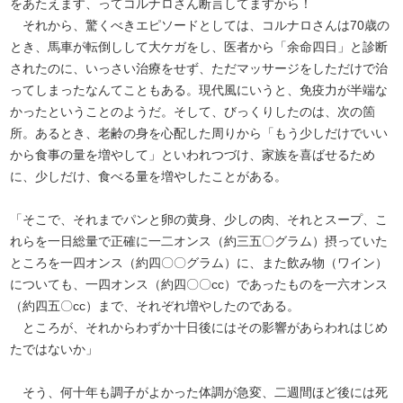
をあたえます、ってコルナロさん断言してますから！
それから、驚くべきエピソードとしては、コルナロさんは70歳の
とき、馬車が転倒しして大ケガをし、医者から「余命四日」と診断
されたのに、いっさい治療をせず、ただマッサージをしただけで治
ってしまったなんてこともある。現代風にいうと、免疫力が半端な
かったということのようだ。そして、びっくりしたのは、次の箇
所。あるとき、老齢の身を心配した周りから「もう少しだけでいい
から食事の量を増やして」といわれつづけ、家族を喜ばせるため
に、少しだけ、食べる量を増やしたことがある。
「そこで、それまでパンと卵の黄身、少しの肉、それとスープ、こ
れらを一日総量で正確に一二オンス（約三五〇グラム）摂っていた
ところを一四オンス（約四〇〇グラム）に、また飲み物（ワイン）
についても、一四オンス（約四〇〇cc）であったものを一六オンス
（約四五〇cc）まで、それぞれ増やしたのである。
ところが、それからわずか十日後にはその影響があらわれはじめ
たではないか」
そう、何十年も調子がよかった体調が急変、二週間ほど後には死