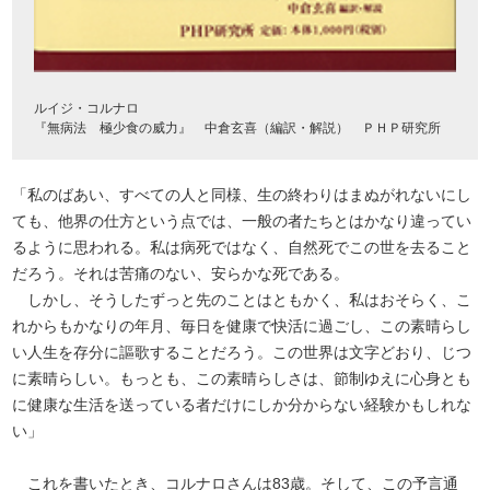
ルイジ・コルナロ
『無病法 極少食の威力』 中倉玄喜（編訳・解説） ＰＨＰ研究所
「私のばあい、すべての人と同様、生の終わりはまぬがれないにし
ても、他界の仕方という点では、一般の者たちとはかなり違ってい
るように思われる。私は病死ではなく、自然死でこの世を去ること
だろう。それは苦痛のない、安らかな死である。
しかし、そうしたずっと先のことはともかく、私はおそらく、こ
れからもかなりの年月、毎日を健康で快活に過ごし、この素晴らし
い人生を存分に謳歌することだろう。この世界は文字どおり、じつ
に素晴らしい。もっとも、この素晴らしさは、節制ゆえに心身とも
に健康な生活を送っている者だけにしか分からない経験かもしれな
い」
これを書いたとき、コルナロさんは83歳。そして、この予言通