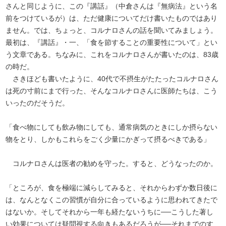
さんと同じように、この『講話』（中倉さんは『無病法』という名
前をつけているが）は、ただ健康についてだけ書いたものではあり
ません。では、ちょっと、コルナロさんの話を聞いてみましょう。
最初は、『講話』・一、「食を節することの重要性について」とい
う文章である。ちなみに、これをコルナロさんが書いたのは、83歳
の時だ。
さきほども書いたように、40代で不摂生がたたったコルナロさん
は死の寸前にまで行った、そんなコルナロさんに医師たちは、こう
いったのだそうだ。
「食べ物にしても飲み物にしても、通常病気のときにしか摂らない
物をとり、しかもこれらをごく少量にかぎって摂るべきである」
コルナロさんは医者の勧めを守った。すると、どうなったのか。
「ところが、食を極端に減らしてみると、それからわずか数日後に
は、なんとなくこの習慣が自分に合っているように思われてきたで
はないか。そしてそれから一年も経たないうちに──こうした著し
い効果については疑問視する向きもあるだろうが──それまでのす