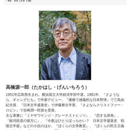
高橋源一郎（たかはし・げんいちろう）
1951年広島県生まれ。横浜国立大学経済学部中退。1981年、『さような
ら、ギャングたち』で作家デビュー。『優雅で感傷的な日本野球』で三島由
紀夫賞、『日本文学盛衰史』で伊藤整文学賞、『さよならクリストファー・
ロビン』で谷崎潤一郎賞を受賞。
主な著書に『ミヤザワケンジ・グレーテストヒッツ』、『恋する原発』、
『銀河鉄道の彼方に』、『今夜はひとりぼっちかい？ 日本文学盛衰史 戦
後文学篇』などの小説のほか、『ぼくらの文章教室』、『ぼくらの民主主義