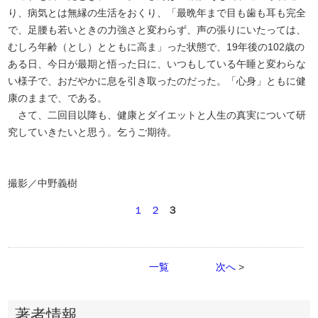
り、病気とは無縁の生活をおくり、「最晩年まで目も歯も耳も完全
で、足腰も若いときの力強さと変わらず、声の張りにいたっては、
むしろ年齢（とし）とともに高ま」った状態で、19年後の102歳の
ある日、今日が最期と悟った日に、いつもしている午睡と変わらな
い様子で、おだやかに息を引き取ったのだった。「心身」ともに健
康のままで、である。
さて、二回目以降も、健康とダイエットと人生の真実について研
究していきたいと思う。乞うご期待。
撮影／中野義樹
１
２
３
一覧
次へ
>
著者情報