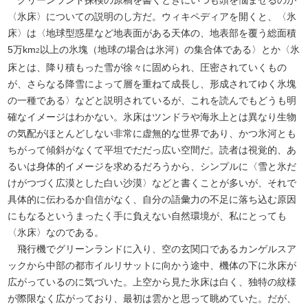
グリーンランド探検の原稿を書くときにいつも頭を悩ませるのが
〈氷床〉についての説明のし方だ。ウィキペディアを開くと、〈氷
床〉は〈地球型惑星など地表面がある天体の、地表部を覆う総面積
5万km
以上の氷塊（地球の場合は氷河）の集合体である〉とか〈氷
2
床とは、降り積もった雪が徐々に固められ、圧密されていくもの
が、さらなる降雪によって層を重ねて成長し、形成されてゆく氷塊
の一種である〉などと説明されているが、これを読んでもどうも明
確なイメージはわかない。氷床はツンドラや海氷上とは異なり生物
の気配がほとんどしない非常に虚無的な世界であり、かつ氷河とも
ちがって傾斜がなくて平坦でだだっ広い空間だ。読者は視覚的、あ
るいは身体的イメージを求めるだろうから、シンプルに〈雪と氷だ
けがつづく広漠とした白い沙漠〉などと書くことが多いが、それで
具体的に伝わるか自信がなく、自分の語彙力の不足に落ち込む原因
にもなるというまったく手に負えない自然環境が、私にとっても
〈氷床〉なのである。
飛行機でグリーンランドに入り、空の玄関口であるカンゲルスア
ックから中部の都市イルリサットに向かう途中、機体の下に氷床が
広がっているのに気づいた。上空から見た氷床は白く、独特の紋様
が際限なく広がっており、最初は雲かと思って眺めていた。だが、