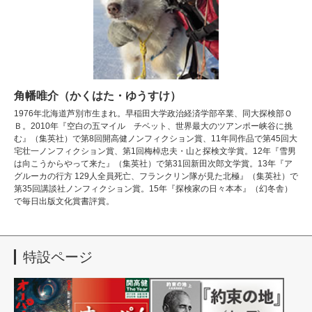
角幡唯介（かくはた・ゆうすけ）
1976年北海道芦別市生まれ。早稲田大学政治経済学部卒業、同大探検部Ｏ
Ｂ。2010年『空白の五マイル チベット、世界最大のツアンポー峡谷に挑
む』（集英社）で第8回開高健ノンフィクション賞、11年同作品で第45回大
宅壮一ノンフィクション賞、第1回梅棹忠夫・山と探検文学賞。12年『雪男
は向こうからやって来た』（集英社）で第31回新田次郎文学賞。13年『ア
グルーカの行方 129人全員死亡、フランクリン隊が見た北極』（集英社）で
第35回講談社ノンフィクション賞。15年『探検家の日々本本』（幻冬舎）
で毎日出版文化賞書評賞。
特設ページ