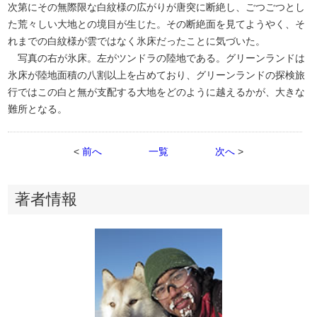
次第にその無際限な白紋様の広がりが唐突に断絶し、ごつごつとし
た荒々しい大地との境目が生じた。その断絶面を見てようやく、そ
れまでの白紋様が雲ではなく氷床だったことに気づいた。
写真の右が氷床。左がツンドラの陸地である。グリーンランドは
氷床が陸地面積の八割以上を占めており、グリーンランドの探検旅
行ではこの白と無が支配する大地をどのように越えるかが、大きな
難所となる。
<
前へ
一覧
次へ
>
著者情報