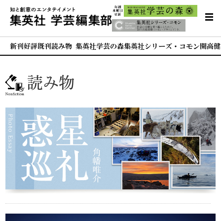
新刊
好評既刊
読み物 集英社学芸の森
集英社シリーズ・コモン
開高健
読み物