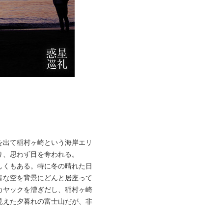
を出て稲村ヶ崎という海岸エリ
り、思わず目を奪われる。
しくもある。特に冬の晴れた日
青な空を背景にどんと居座って
カヤックを漕ぎだし、稲村ヶ崎
見えた夕暮れの富士山だが、非