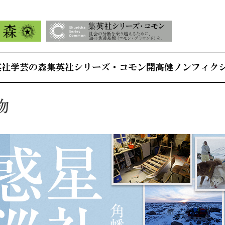
英社学芸の森
集英社シリーズ・コモン
開高健ノンフィク
物