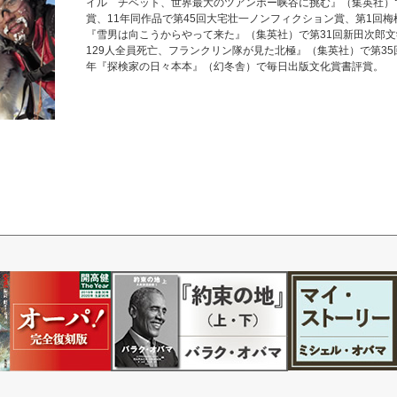
イル チベット、世界最大のツアンポー峡谷に挑む』（集英社）
賞、11年同作品で第45回大宅壮一ノンフィクション賞、第1回梅
『雪男は向こうからやって来た』（集英社）で第31回新田次郎文
129人全員死亡、フランクリン隊が見た北極』（集英社）で第35
年『探検家の日々本本』（幻冬舎）で毎日出版文化賞書評賞。