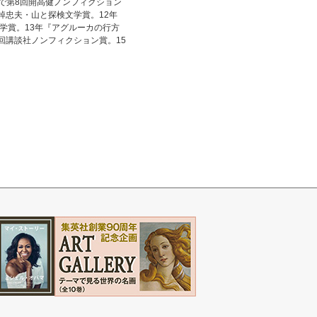
で第8回開高健ノンフィクション
棹忠夫・山と探検文学賞。12年
学賞。13年『アグルーカの行方
回講談社ノンフィクション賞。15