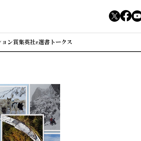
ション賞
集英社e選書トークス