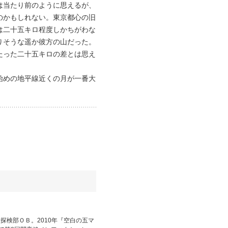
は当たり前のように思えるが、
のかもしれない。東京都心の旧
は二十五キロ程度しかちがわな
りそうな遥か彼方の山だった。
たった二十五キロの差とは思え
始めの地平線近くの月が一番大
探検部ＯＢ。2010年『空白の五マ