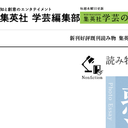
新刊
好評既刊
読み物 集
読み