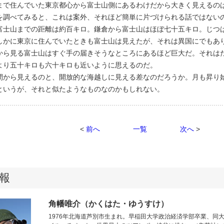
で住んでいた東京都心から富士山側にあるわけだから大きく見えるの
を調べてみると、これは案外、それほど簡単に片づけられる話ではない
富士山までの距離は約百キロ。鎌倉から富士山はほぼ七十五キロ。じつ
しかに東京に住んでいたときも富士山は見えたが、それは異国にでもあ
から見る富士山はすぐ手の届きそうなところにあるほど巨大だ。それは
より五十キロも六十キロも近いように思えるのだ。
から見えるのと、開放的な海越しに見える差なのだろうか。月も昇り
というが、それと似たようなものなのかもしれない。
<
前へ
一覧
次へ
>
報
角幡唯介（かくはた・ゆうすけ）
1976年北海道芦別市生まれ。早稲田大学政治経済学部卒業、同大