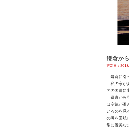
鎌倉か
更新日：2018/
鎌倉に引っ
私の家があ
アの国道に
鎌倉から見
は空気が澄
いるのを見
の岬を回航
常に優美な