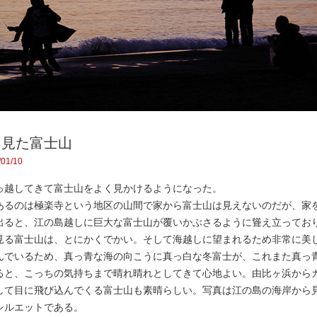
ら見た富士山
01/10
越してきて富士山をよく見かけるようになった。
るのは極楽寺という地区の山間で家から富士山は見えないのだが、家
出ると、江の島越しに巨大な富士山が覆いかぶさるように聳え立ってお
る富士山は、とにかくでかい。そして海越しに望まれるため非常に美
んでいるため、真っ青な海の向こうに真っ白な冬富士が、これまた真っ
ると、こっちの気持ちまで晴れ晴れとしてきて心地よい。由比ヶ浜から
して目に飛び込んでくる富士山も素晴らしい。写真は江の島の海岸から
シルエットである。