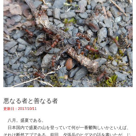
悪なる者と善なる者
更新日：2017/10/11
八月。盛夏である。
日本国内で盛夏の山を登っていて何が一番鬱陶しいかといえば、
それは断然アブである。前回、夕張岳のヒグマの話を書いたが、じ