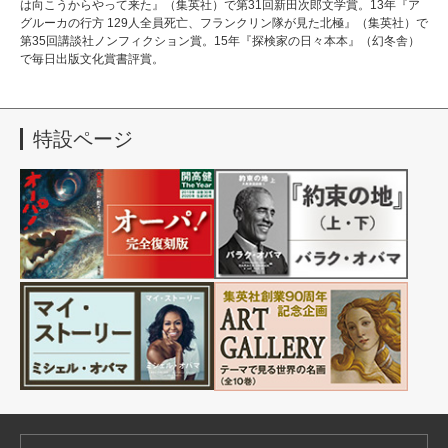
は向こうからやって来た』（集英社）で第31回新田次郎文学賞。13年『ア
グルーカの行方 129人全員死亡、フランクリン隊が見た北極』（集英社）で
第35回講談社ノンフィクション賞。15年『探検家の日々本本』（幻冬舎）
で毎日出版文化賞書評賞。
特設ページ