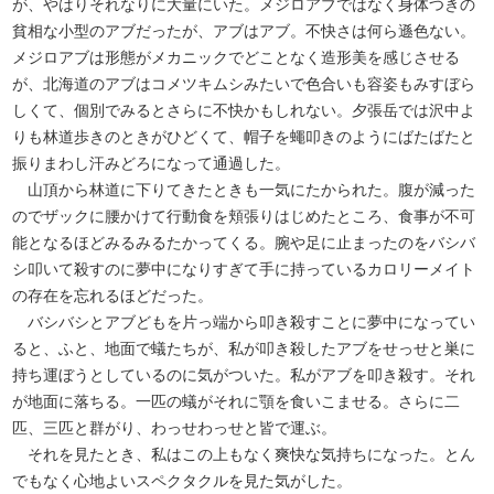
が、やはりそれなりに大量にいた。メジロアブではなく身体つきの
貧相な小型のアブだったが、アブはアブ。不快さは何ら遜色ない。
メジロアブは形態がメカニックでどことなく造形美を感じさせる
が、北海道のアブはコメツキムシみたいで色合いも容姿もみすぼら
しくて、個別でみるとさらに不快かもしれない。夕張岳では沢中よ
りも林道歩きのときがひどくて、帽子を蠅叩きのようにばたばたと
振りまわし汗みどろになって通過した。
山頂から林道に下りてきたときも一気にたかられた。腹が減った
のでザックに腰かけて行動食を頬張りはじめたところ、食事が不可
能となるほどみるみるたかってくる。腕や足に止まったのをバシバ
シ叩いて殺すのに夢中になりすぎて手に持っているカロリーメイト
の存在を忘れるほどだった。
バシバシとアブどもを片っ端から叩き殺すことに夢中になってい
ると、ふと、地面で蟻たちが、私が叩き殺したアブをせっせと巣に
持ち運ぼうとしているのに気がついた。私がアブを叩き殺す。それ
が地面に落ちる。一匹の蟻がそれに顎を食いこませる。さらに二
匹、三匹と群がり、わっせわっせと皆で運ぶ。
それを見たとき、私はこの上もなく爽快な気持ちになった。とん
でもなく心地よいスペクタクルを見た気がした。