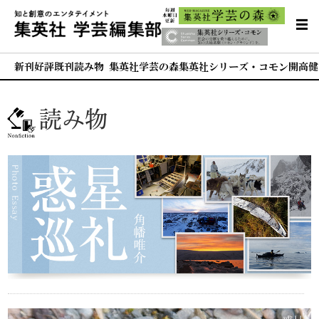
新刊
好評既刊
読み物 集英社学芸の森
集英社シリーズ・コモン
開高健
読み物