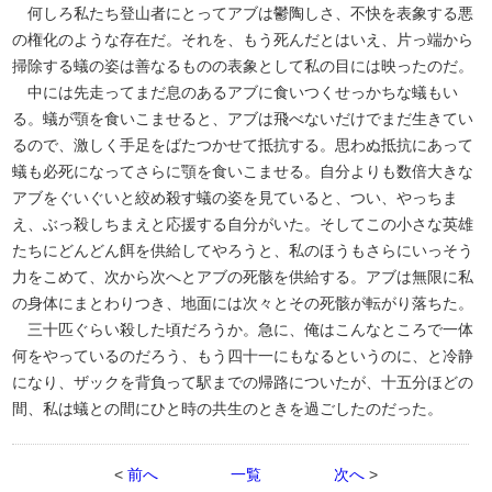
何しろ私たち登山者にとってアブは鬱陶しさ、不快を表象する悪
の権化のような存在だ。それを、もう死んだとはいえ、片っ端から
掃除する蟻の姿は善なるものの表象として私の目には映ったのだ。
中には先走ってまだ息のあるアブに食いつくせっかちな蟻もい
る。蟻が顎を食いこませると、アブは飛べないだけでまだ生きてい
るので、激しく手足をばたつかせて抵抗する。思わぬ抵抗にあって
蟻も必死になってさらに顎を食いこませる。自分よりも数倍大きな
アブをぐいぐいと絞め殺す蟻の姿を見ていると、つい、やっちま
え、ぶっ殺しちまえと応援する自分がいた。そしてこの小さな英雄
たちにどんどん餌を供給してやろうと、私のほうもさらにいっそう
力をこめて、次から次へとアブの死骸を供給する。アブは無限に私
の身体にまとわりつき、地面には次々とその死骸が転がり落ちた。
三十匹ぐらい殺した頃だろうか。急に、俺はこんなところで一体
何をやっているのだろう、もう四十一にもなるというのに、と冷静
になり、ザックを背負って駅までの帰路についたが、十五分ほどの
間、私は蟻との間にひと時の共生のときを過ごしたのだった。
<
前へ
一覧
次へ
>