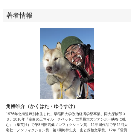
著者情報
角幡唯介（かくはた・ゆうすけ）
1976年北海道芦別市生まれ。早稲田大学政治経済学部卒業、同大探検部Ｏ
Ｂ。2010年『空白の五マイル チベット、世界最大のツアンポー峡谷に挑
む』（集英社）で第8回開高健ノンフィクション賞、11年同作品で第42回大
宅壮一ノンフィクション賞、第1回梅棹忠夫・山と探検文学賞。12年『雪男