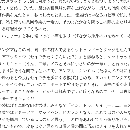
でカメラをもって浜に向かうと、月のないねっとりと粘つくような闇の
激しく交錯していた。幾分興奮気味の声を上げながら、男たちは縄で船
作業を見たとき、私はしめたと思った。陸揚げは単なる力仕事で私に
ば、私も狩りの共同作業の一端の、そのまたかなり隅っこの際のあたり
かる可能性がでてくるのだ。
よいしょー」と私は精いっぱい声を張り上げながら渾身の力を込めてい
ングアはこの日、同世代の村人であるケットゥッドゥとタッグを組ん
、アマッタヒウ（セイウチたくさんいた？）」と訊ねると、ケットゥッ
タ・ミキヒョ（うん、二頭。メスとそれに小さいのが一頭）」と言った
んまり旨そうな肉ではないので、アンマカ・クンミム（たぶん犬の餌に
終わると今度はセイウチを浜に引き揚げはじめる。ヌカッピアングア
る。セイウチはデカいので、ボートで狩りをするときは、途中の浜や氷
戻ってくることが多い。だが今は極夜ですぐに暗くなるので、今回は獲
っ張ってきたようだ。
陸揚げも単純な肉体労働。みんなで「イン、トゥ、サイ（一、二、三
言葉ではアターファ、マッドゥン、ピガフンとなり、これでは力が入ら
サイを採用している……のだと思う）」と声をあわせて引っ張りあげる
れたもので、皮をはぐと男たちは骨と骨の間に巧みにナイフを入れて