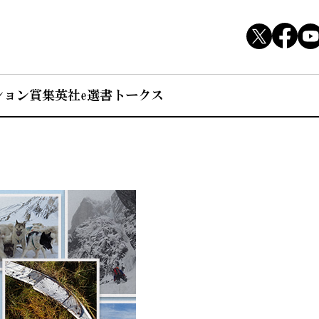
ション賞
集英社e選書トークス