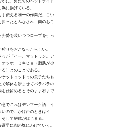
なかに、男たちのヘッドライト
を浜に揚げている。
も手伝える唯一の作業だ。こい
を担ったとみなされ、肉のおこ
る姿勢を装いつつロープを引っ
で狩りをおこなったらしい。
ドゥが「イー、マッドゥン。ア
。オッホ・ミキヒョ（脂肪が少
する）とのことである。
やケットゥッドゥの息子たちも
上で解体を済ませてバラバラの
物を仕留めるとそのまま村まで
の意でこれはデンマーク語。イ
ないので、かけ声のときはイ
。そして解体がはじまる。
矢継早に肉の塊にわけていく。