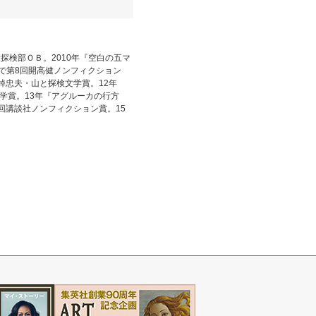
探検部ＯＢ。2010年『空白の五マ
で第8回開高健ノンフィクション
棹忠夫・山と探検文学賞。12年
学賞。13年『アグルーカの行方
回講談社ノンフィクション賞。15