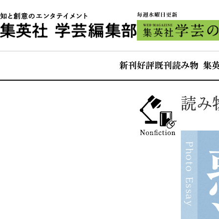
新刊
好評既刊
読み物 集
読み