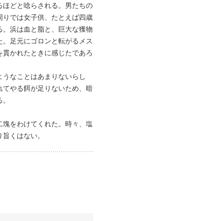
るほどと唸らされる。男たちの
周りでは女子供、たとえば四歳
る。浜は血と脂と、巨大な獲物
た。足元にゴロンと転がるメス
を貫かれたときに感じたであろ
ようなことはあまりないらし
れてやる餌が足りないため、暗
る。
二塊をわけてくれた。時々、塩
り旨くはない。