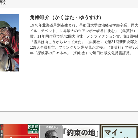
報
角幡唯介（かくはた・ゆうすけ）
1976年北海道芦別市生まれ。早稲田大学政治経済学部卒業、同大
イル チベット、世界最大のツアンポー峡谷に挑む』（集英社）
賞、11年同作品で第42回大宅壮一ノンフィクション賞、第1回梅
『雪男は向こうからやって来た』（集英社）で第31回新田次郎文
129人全員死亡、フランクリン隊が見た北極』（集英社）で第35
年『探検家の日々本本』（幻冬舎）で毎日出版文化賞書評賞。