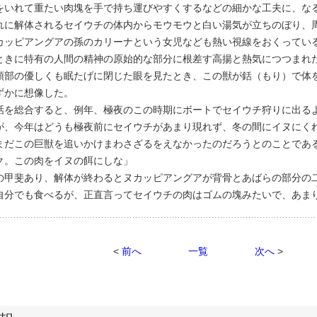
をいれて重たい肉塊を手で持ち運びやすくするなどの細かな工夫に、な
れに解体されるセイウチの体内からモウモウと白い湯気が立ちのぼり、
カッピアングアの孫のカリーナという女児なども熱い視線をおくってい
ときに特有の人間の精神の原始的な部分に根差す高揚と熱気につつまれ
頭部の優しくも眠たげに閉じた眼を見たとき、この獣が銛（もり）で体
ずかに想像した。
を総合すると、例年、極夜のこの時期にボートでセイウチ狩りに出る
が、今年はどうも極夜前にセイウチがあまり現れず、冬の間にイヌにく
まだこの巨獣を追いかけまわさざるをえなかったのだろうとのことであ
ク。この肉をイヌの餌にしな」
甲斐あり、解体が終わるとヌカッピアングアが背骨とあばらの部分の
自分でも食べるが、正直言ってセイウチの肉はゴムの塊みたいで、あま
<
前へ
一覧
次へ
>