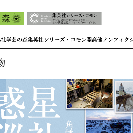
英社学芸の森
集英社シリーズ・コモン
開高健ノンフィク
物