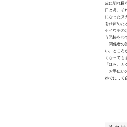
皮に切れ目
口と鼻、そ
になったヌ
を仕留めた
セイウチの
う恐怖をわ
関係者の話
い。ところ
くなっても
「ほら、カ
お手伝いの
ゆでにして