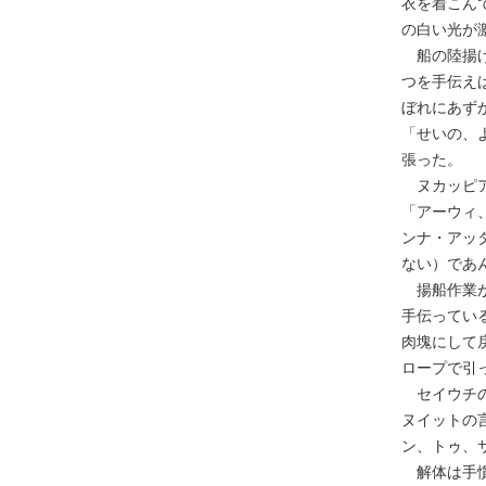
衣を着こん
の白い光が
船の陸揚げ
つを手伝え
ぼれにあず
「せいの、
張った。
ヌカッピア
「アーウィ
ンナ・アッ
ない）であ
揚船作業が
手伝ってい
肉塊にして
ロープで引
セイウチの
ヌイットの
ン、トゥ、
解体は手慣