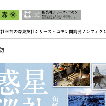
英社学芸の森
集英社シリーズ・コモン
開高健ノンフィク
物