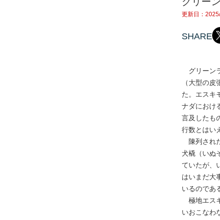
グリー
更新日：2025/
SHARE
グリーンラ
（大型の皮
た。エスキ
ナダにおけ
言及したも
行数とはい
陳列された
犬橇（いぬ
ていたが、
はいまだ大
いるのであ
極地エスキ
いおこなわ