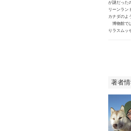
が謎だった
リーンラン
カナダのよ
博物館では
りラスムッ
著者情