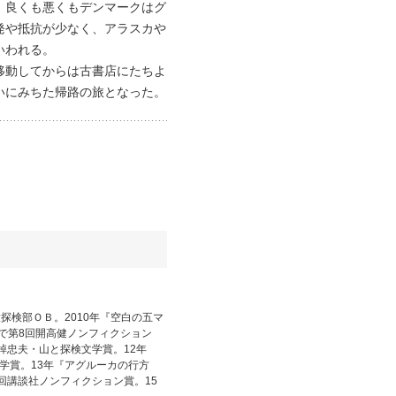
、良くも悪くもデンマークはグ
発や抵抗が少なく、アラスカや
いわれる。
移動してからは古書店にたちよ
いにみちた帰路の旅となった。
探検部ＯＢ。2010年『空白の五マ
で第8回開高健ノンフィクション
棹忠夫・山と探検文学賞。12年
学賞。13年『アグルーカの行方
回講談社ノンフィクション賞。15