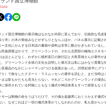
ンランド国立博物館
11/12
ンド国立博物館の展示物はなかなか内容に富んでおり、伝統的な毛皮
張り舟）の木の骨組みなどがずらりとならぶほか、パネル展示に記載さ
モー文化にかんする日本語の書籍や資料は非常に数がかぎられているし
る民族調査ばかりで、グリーンランドの、それも北西部の極地エスキモ
のはほとんどなく、わずかに植村直己の旅行記と大島育雄さんの著作が
え、グリーンランド全体の文化を説明した展示文は私にはかなり貴重な
収蔵品のなかにシャーマンがつける仮面があった。20世紀前半にグリ
ぞり）で旅をしたクヌート・ラスムッセンの著作を読むと、まだ当時は
いまは影もかたちも見当たらない。それどころかグリーンランドの場合
事に保存されている狩猟にともなう儀式や神話体系もすべて跡形もなく
る。
モーは動物の命をうばうだけで、その魂を超越界におくりかえす儀式
ない。なぜこれほど一切の儀式体系がうしなわれたのか、私も昔からシ