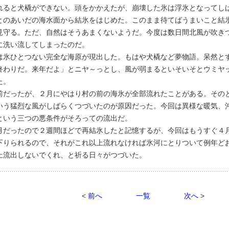
ると犬橇ができない。頭をかかえたが、崩壊した氷は浮氷となってし
とのあいだの海水面から結氷をはじめた。このまま待てばうまいこと結
見守る。ただ、自然はそうあまくないようだ。今度は数日間北風が吹き
に洗い流してしまったのだ。
氷ひとつない完全な海原が現出した。もはや犬橇など夢物語。呆然と
終わりだ。来年だよ」とニヤ～っとし、風が弱まるといそいそとウミヤ
た。
だったが、２月にやはり村の前の海氷が全部流れたことがある。そのと
いう猛烈な風がしばらくつづいたのが原因だった。今回は異様な暖気、
という三つの悪条件がそろっての流出だ。
だったので２週間ほどで再結氷したと記憶するが、今回はもうすぐ４
下りられるので、それがこれ以上流れなければ氷河にとりついて例年ど
上流出しないでくれ、と祈る日々がつづいた。
<
前へ
一覧
次へ
>