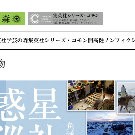
英社学芸の森
集英社シリーズ・コモン
開高健ノンフィク
物