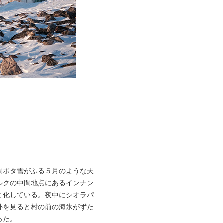
間ボタ雪がふる５月のような天
ルクの中間地点にあるインナン
と化している。夜中にシオラパ
外を見ると村の前の海氷がずた
った。