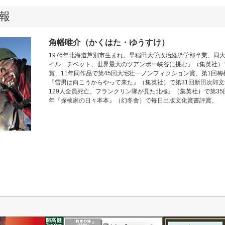
報
角幡唯介（かくはた・ゆうすけ）
1976年北海道芦別市生まれ。早稲田大学政治経済学部卒業、同大
イル チベット、世界最大のツアンポー峡谷に挑む』（集英社）
賞、11年同作品で第45回大宅壮一ノンフィクション賞、第1回梅
『雪男は向こうからやって来た』（集英社）で第31回新田次郎文
129人全員死亡、フランクリン隊が見た北極』（集英社）で第35
年『探検家の日々本本』（幻冬舎）で毎日出版文化賞書評賞。