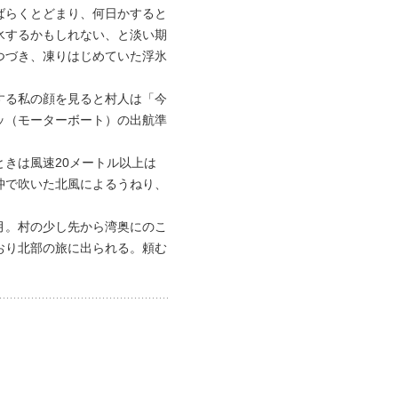
ばらくとどまり、何日かすると
氷するかもしれない、と淡い期
つづき、凍りはじめていた浮氷
する私の顔を見ると村人は「今
ッ（モーターボート）の出航準
きは風速20メートル以上は
沖で吹いた北風によるうねり、
月。村の少し先から湾奥にのこ
おり北部の旅に出られる。頼む