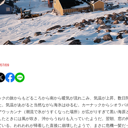
出
07/09
クの旅からもどるころから南から暖気が流れこみ、気温が上昇。数日
た。気温があがると当然ながら海氷はゆるむ。カーナックからシオラパ
アウッカンナ（潮流で氷がうすくなった場所）が広がりすぎて黒い海原
したときには風が吹き、沖からうねりも入っていたようだ。翌朝、窓の
ている。われわれが帰着した直後に崩壊したようで、まさに危機一髪だ