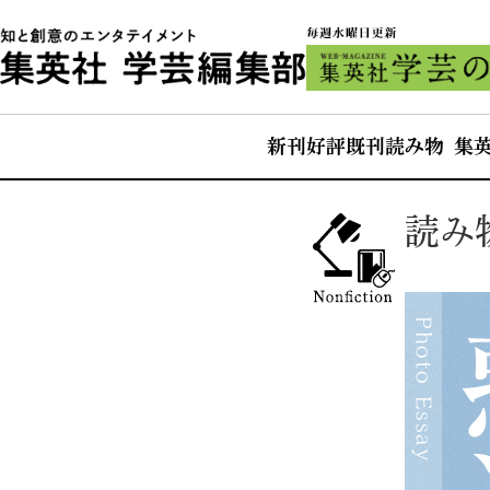
新刊
好評既刊
読み物 集
読み