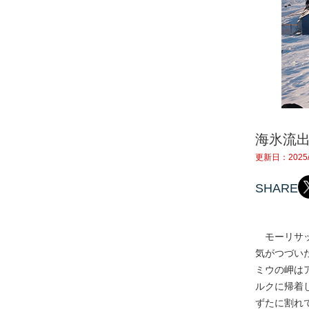
海氷流
更新日：2025/
SHARE
モーリサッ
気がつづい
ミウの岬は
ルクに帰着
ずたに割れ