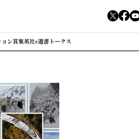
ション賞
集英社e選書トークス