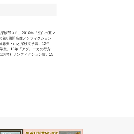
探検部ＯＢ。2010年『空白の五マ
で第8回開高健ノンフィクション
棹忠夫・山と探検文学賞。12年
学賞。13年『アグルーカの行方
回講談社ノンフィクション賞。15