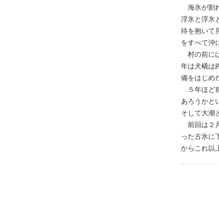
海氷が割れ
浮氷と浮氷
待を抱いて
をすべて沖
村の前には
年は犬橇は
備をはじめ
５年ほど前
あろうかと
そして大潮
前回は２月
った古氷に
からこれ以