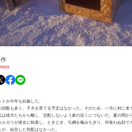
製作
08/09
トが今年も妊娠した。
頭数も多く、子犬を育てる予定はなかった。そのため、一月に村に来
私は雄犬たちから離し、交配しないよう家の近くにつないだ。夏の間か
カルガリが彼女に執着し、ときどき、引綱を噛みちぎり、何食わぬ顔で
たが、結合した気配はなかった。