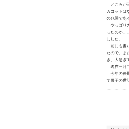
ところが三
カコットは
の兆候であ
やっぱりカ
ったのか…
にした。
前にも書い
たので、ま
き、大急ぎ
現在三月二
今年の長期
て母子の世