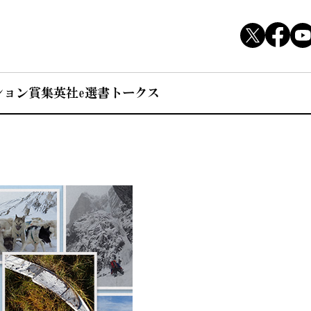
ション賞
集英社e選書トークス