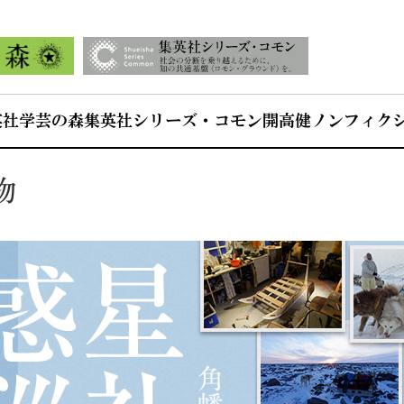
英社学芸の森
集英社シリーズ・コモン
開高健ノンフィク
物