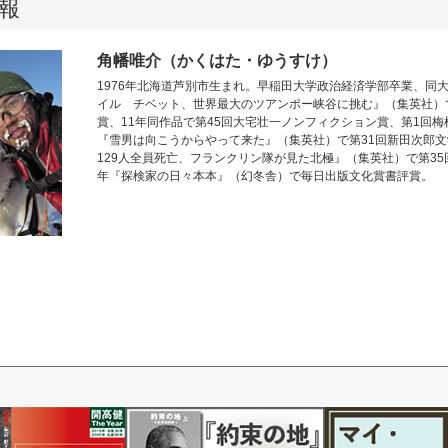
報
角幡唯介（かくはた・ゆうすけ）
1976年北海道芦別市生まれ。早稲田大学政治経済学部卒業、同大
イル チベット、世界最大のツアンポー峡谷に挑む』（集英社）
賞、11年同作品で第45回大宅壮一ノンフィクション賞、第1回梅
『雪男は向こうからやって来た』（集英社）で第31回新田次郎文
129人全員死亡、フランクリン隊が見た北極』（集英社）で第35
年『探検家の日々本本』（幻冬舎）で毎日出版文化賞書評賞。