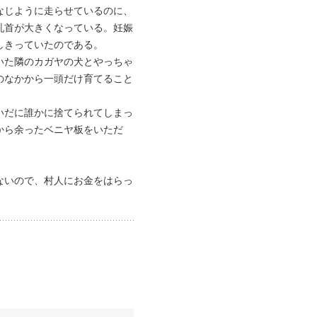
なじように走らせているのに、
乳首が大きくなっている。妊娠
しきっていたのである。
いた隣のカガヤの犬とやっちゃ
のなかから一頭だけ育てること
いだに誰かに捨てられてしまっ
から余ったベニヤ板をいただ
ないので、村人にお金をはらっ