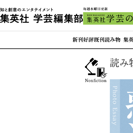
新刊
好評既刊
読み物 集
読み