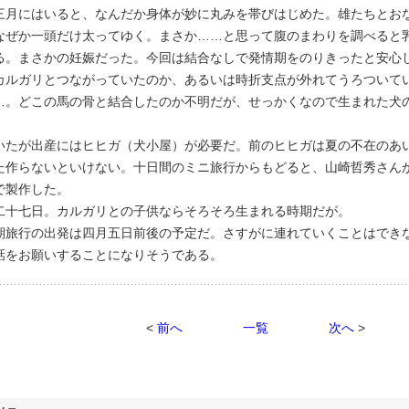
月にはいると、なんだか身体が妙に丸みを帯びはじめた。雄たちとお
なぜか一頭だけ太ってゆく。まさか……と思って腹のまわりを調べると
る。まさかの妊娠だった。今回は結合なしで発情期をのりきったと安心
ルガリとつながっていたのか、あるいは時折支点が外れてうろついて
…。どこの馬の骨と結合したのか不明だが、せっかくなので生まれた犬
たが出産にはヒヒガ（犬小屋）が必要だ。前のヒヒガは夏の不在のあ
た作らないといけない。十日間のミニ旅行からもどると、山崎哲秀さん
で製作した。
十七日。カルガリとの子供ならそろそろ生まれる時期だが。
旅行の出発は四月五日前後の予定だ。さすがに連れていくことはでき
話をお願いすることになりそうである。
<
前へ
一覧
次へ
>