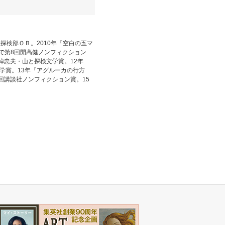
探検部ＯＢ。2010年『空白の五マ
で第8回開高健ノンフィクション
棹忠夫・山と探検文学賞。12年
学賞。13年『アグルーカの行方
回講談社ノンフィクション賞。15