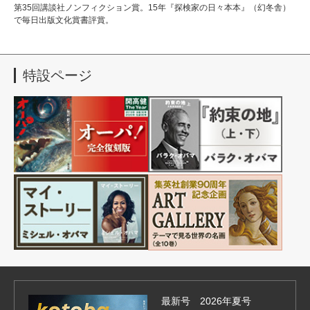
第35回講談社ノンフィクション賞。15年『探検家の日々本本』（幻冬舎）
で毎日出版文化賞書評賞。
特設ページ
最新号 2026年夏号