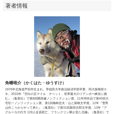
著者情報
角幡唯介（かくはた・ゆうすけ）
1976年北海道芦別市生まれ。早稲田大学政治経済学部卒業、同大探検部Ｏ
Ｂ。2010年『空白の五マイル チベット、世界最大のツアンポー峡谷に挑
む』（集英社）で第8回開高健ノンフィクション賞、11年同作品で第45回大
宅壮一ノンフィクション賞、第1回梅棹忠夫・山と探検文学賞。12年『雪男
は向こうからやって来た』（集英社）で第31回新田次郎文学賞。13年『ア
グルーカの行方 129人全員死亡、フランクリン隊が見た北極』（集英社）で