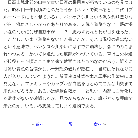
日高山脈北部の山中で古い日産の乗用車が朽ちているのを見つけ
た。昭和四十年代頃のものだろうか（ネットで調べると、二代目ブ
ルーバードによく似ている）。パンケヌシ川という沢を釣り登りな
がら上流にさしかかったあたりである。人気も道路もない、藪の深
い森のなかになぜ自動車が……？ 思わずわれとわが目を疑った。
ただし、いま〈道路もない〉と書いたが、それは現役の道はない
という意味で、パンケヌシ川沿いにはすでに崩壊し、森にのみこま
れつつある、かつて林道だった痕跡がつづいている。車はこの林道
が現役だった頃にここまで来て放置されたものなのだろう。近くに
は薄い青色の昔懐かしい一升瓶の破片が散在し、当時はそれなりに
人が入りこんでいたようだ。放置車は林業や土木工事の作業車には
見えない。ファミリーやカップルが自然をもとめてこんな山奥まで
来たのだろうか。あるいは練炭自殺か……と思い、内部に白骨化し
た遺体がないか確認したが、見つからなかった。誰がどんな理由で
来たのか、いろいろ想像してしまう遺物である。
<
前へ
一覧
次へ
>