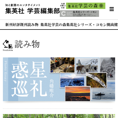
新刊
好評既刊
読み物 集英社学芸の森
集英社シリーズ・コモン
開高健
読み物