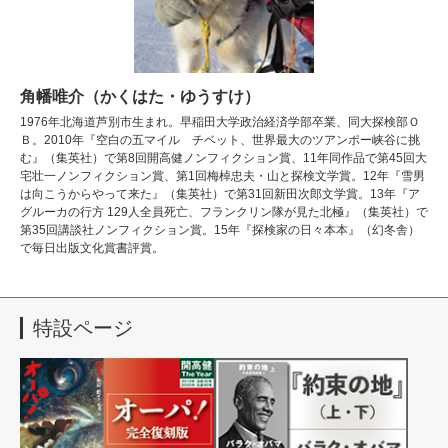
角幡唯介（かくはた・ゆうすけ）
1976年北海道芦別市生まれ。早稲田大学政治経済学部卒業、同大探検部Ｏ
Ｂ。2010年『空白の五マイル チベット、世界最大のツアンポー峡谷に挑
む』（集英社）で第8回開高健ノンフィクション賞、11年同作品で第45回大
宅壮一ノンフィクション賞、第1回梅棹忠夫・山と探検文学賞。12年『雪男
は向こうからやって来た』（集英社）で第31回新田次郎文学賞。13年『ア
グルーカの行方 129人全員死亡、フランクリン隊が見た北極』（集英社）で
第35回講談社ノンフィクション賞。15年『探検家の日々本本』（幻冬舎）
で毎日出版文化賞書評賞。
特設ページ