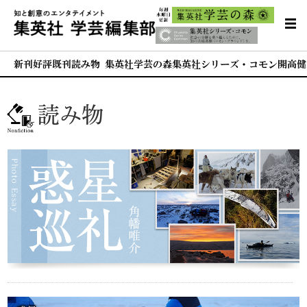
新刊
好評既刊
読み物 集英社学芸の森
集英社シリーズ・コモン
開高健
読み物