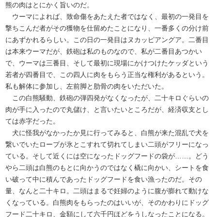
熊の肉はとにかく旨いのだ。
ウーマによれば、致命傷をあたえた者ではなく、最初の一発目を
撃ちこんだ者がその獲物を仕留めたことになり、一番多くの分け前
にあずかれるらしい。この日の一発目はヌカッピアングア。二番目
は本来ウーマだが、鉄砲は私のものなので、私が二番目あつかい
で、ウーマは三番目、そして最初に現場にかけつけたケッダという
若者が四番目で、この四人に肉をもらう正当な権利があるという。
私も解体に参加し、左前脚と肋骨の肉をいただいた。
この白熊騒動、鉄砲の弾四発がなくなったが、二十キロぐらいの
肉が手に入ったので丸儲け、と言いたいところだが、経済収支とし
ては赤字だった。
犬に怪我がなかったか見に行ってみると、白熊が来た混乱で犬を
繋いでいたロープが氷とこすれて切れてしまい二頭がフリーになっ
ている。そして近くには空になったドッグフードの袋が……。どう
やら二頭は白熊のもとに向かうのではなく橇に向かい、シートを食
い破って中に積んであったドッグフードを食い漁ったのだ。その
量、なんと二十キロ。二頭はまるで妊婦のように腹が膨れて動けな
くなっている。白熊肉をもらったのはいいが、そのかわりにドッグ
フード二十キロ、金額にして六千円ほどをうしなったことになる。