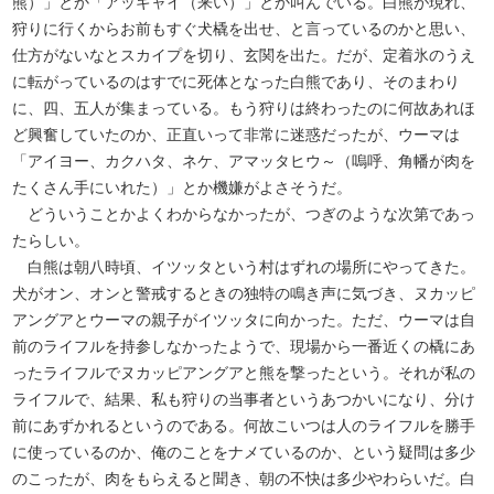
熊）」とか「アッギャイ（来い）」とか叫んでいる。白熊が現れ、
狩りに行くからお前もすぐ犬橇を出せ、と言っているのかと思い、
仕方がないなとスカイプを切り、玄関を出た。だが、定着氷のうえ
に転がっているのはすでに死体となった白熊であり、そのまわり
に、四、五人が集まっている。もう狩りは終わったのに何故あれほ
ど興奮していたのか、正直いって非常に迷惑だったが、ウーマは
「アイヨー、カクハタ、ネケ、アマッタヒウ～（嗚呼、角幡が肉を
たくさん手にいれた）」とか機嫌がよさそうだ。
どういうことかよくわからなかったが、つぎのような次第であっ
たらしい。
白熊は朝八時頃、イツッタという村はずれの場所にやってきた。
犬がオン、オンと警戒するときの独特の鳴き声に気づき、ヌカッピ
アングアとウーマの親子がイツッタに向かった。ただ、ウーマは自
前のライフルを持参しなかったようで、現場から一番近くの橇にあ
ったライフルでヌカッピアングアと熊を撃ったという。それが私の
ライフルで、結果、私も狩りの当事者というあつかいになり、分け
前にあずかれるというのである。何故こいつは人のライフルを勝手
に使っているのか、俺のことをナメているのか、という疑問は多少
のこったが、肉をもらえると聞き、朝の不快は多少やわらいだ。白