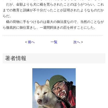
だが、金額よりも犬に橇を荒らされたことのほうがつらい。これ
までの教育と訓練が不十分だったことが証明されたようなものだか
らだ。
橇の荷物に手をつけるのは最大の御法度なので、当然のことなが
ら徹底的に御仕置きし、一週間餌抜きの罰を科すことにした。
<
前へ
一覧
次へ
>
著者情報