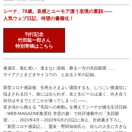
シーナ、78歳。哀感とユーモア漂う老境の素顔――
人気ウェブ日記、待望の書籍化！
刊行記念
竹田聡一郎さん
特別寄稿はこちら
後遺症、進む老い、進まない原稿、募る一方の失踪願望……
サイアクときどきサイコウの、とある１年の記録。
新型コロナ感染後、生死をさまよい退院するも、しつこい後遺症に
悩まされる日々。旅には出られず、友と生ビールは遠く、向き合う
自分は今までとどこかが違ってしまった――。
若き頃から抱える〝失踪への衝動〟を携えてシーナが綴る生活日録
〈WEB-MAGAZINE集英社 学芸の森〉で好評連載中の「失踪願
望。」。2021年4月～2022年6月の日記に加え、壮絶書き下ろし
「新型コロナ感染記」、盟友・野田知佑氏ら、自らの人生に大きな