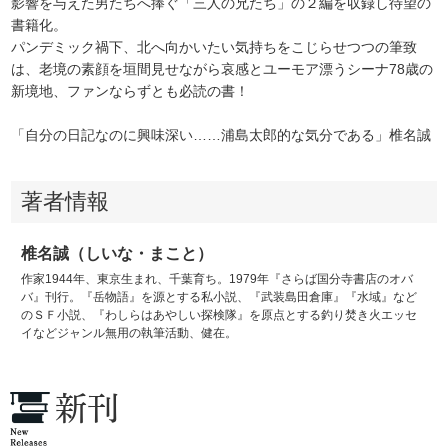
影響を与えた男たちへ捧ぐ「三人の兄たち」の２編を収録し待望の
書籍化。
パンデミック禍下、北へ向かいたい気持ちをこじらせつつの筆致
は、老境の素顔を垣間見せながら哀感とユーモア漂うシーナ78歳の
新境地、ファンならずとも必読の書！
「自分の日記なのに興味深い……浦島太郎的な気分である」椎名誠
著者情報
椎名誠（しいな・まこと）
作家1944年、東京生まれ、千葉育ち。1979年『さらば国分寺書店のオバ
バ』刊行。『岳物語』を源とする私小説、『武装島田倉庫』『水域』など
のＳＦ小説、『わしらはあやしい探検隊』を原点とする釣り焚き火エッセ
イなどジャンル無用の執筆活動、健在。
新刊