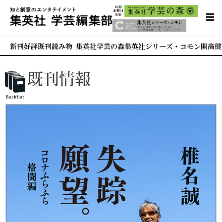
新刊
好評既刊
読み物 集英社学芸の森
集英社シリーズ・コモン
開高健
既刊情報