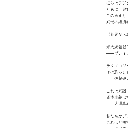
彼らはデジ
ともに、農
このあまり
異端の経済
《各界から
米大統領就
――ブレイ
テクノロジ
その恐ろし
――佐藤優
これは冗談
資本主義は
――大澤真
私たちがプ
これほど明