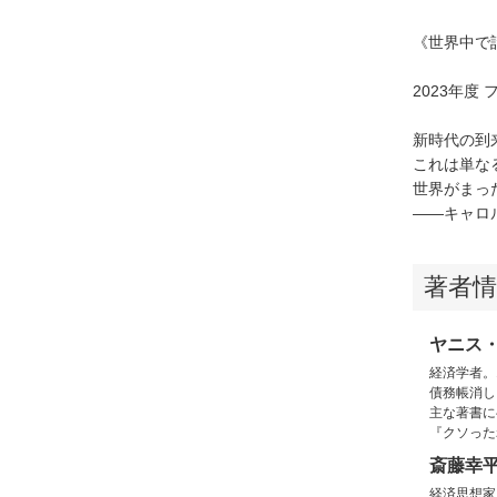
《世界中で
2023年
新時代の到
これは単な
世界がまっ
――キャロ
著者情
ヤニス
経済学者。
債務帳消し
主な著書に
『クソった
斎藤幸
経済思想家