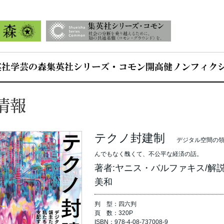
英社学芸の森
集英社シリーズ・コモン
開高健ノンフィク
情報
テクノ封建制
デジタル空間の領
んでもなく醜くて、不公平な経済の話。
著者:ヤニス・バルファキス/解
美和
判 型：四六判
頁 数：320P
ISBN：978-4-08-737008-9