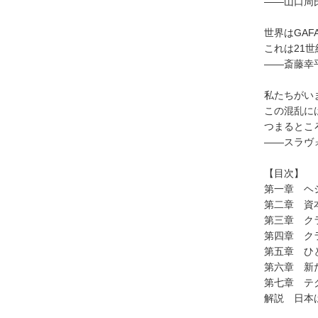
――山口周
世界はGA
これは21
――斎藤幸
私たちがい
この混乱に
つまるとこ
――スラヴ
【目次】
第一章 ヘ
第二章 資
第三章 ク
第四章 ク
第五章 ひ
第六章 新
第七章 テ
解説 日本