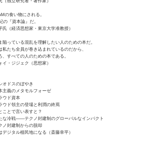
氏（独立研究者・著作家）
FAMの食い物にされる。
世紀の『資本論』だ。
平氏（経済思想家・東京大学准教授）
ま陥っている混乱を理解したい人のための本だ。
は私たち全員が巻き込まれているのだから、
ろ、すべての人のための本である。
ォイ・ジジェク（思想家）
シオドスのぼやき
本主義のメタモルフォーゼ
ラウド資本
ラウド領主の登場と利潤の終焉
とことで言い表すと？
たな冷戦――テクノ封建制のグローバルなインパクト
クノ封建制からの脱却
はデジタル植民地になる（斎藤幸平）