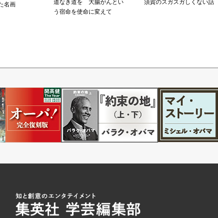
道なき道を 大腸がんとい
須賀のスガスガしくない話
た名画
う宿命を使命に変えて