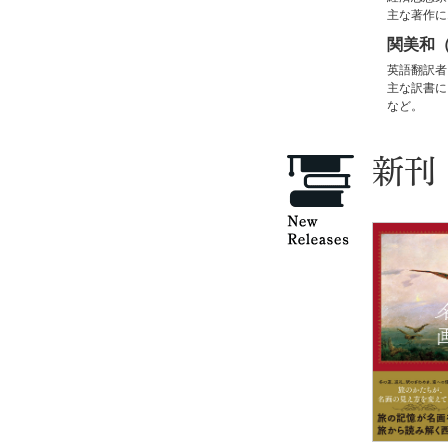
主な著作に
関美和
英語翻訳者
主な訳書に
など。
新刊