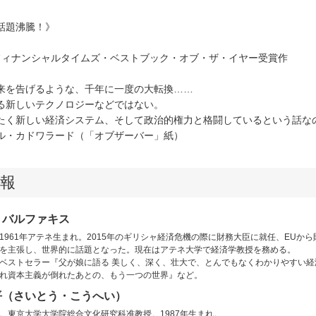
話題沸騰！》
度 フィナンシャルタイムズ・ベストブック・オブ・ザ・イヤー受賞作
来を告げるような、千年に一度の大転換……
る新しいテクノロジーなどではない。
たく新しい経済システム、そして政治的権力と格闘しているという話な
ル・カドワラード（「オブザーバー」紙）
報
・バルファキス
1961年アテネ生まれ。2015年のギリシャ経済危機の際に財務大臣に就任、EUか
を主張し、世界的に話題となった。現在はアテネ大学で経済学教授を務める。
ベストセラー『父が娘に語る 美しく、深く、壮大で、とんでもなくわかりやすい
れ資本主義が倒れたあとの、もう一つの世界』など。
平（さいとう・こうへい）
。東京大学大学院総合文化研究科准教授。1987年生まれ。