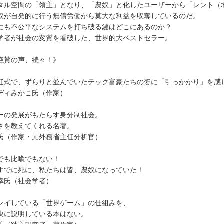
タル空間の「領主」となり、「農奴」と化したユーザーから「レント（
奴が自発的に行う無償労働から莫大な利益を収奪しているのだ。
にも不公平なシステムを打ち破る鍵はどこにあるのか？
学者が社会の変質を看破した、世界的大ベストセラー。
絶賛の声、続々！》
任式で、ずらりと並んでいたテック富豪たちの姿に「引っかかり」を感
ディみかこ氏（作家）
ーの発展がもたらす身分制社会。
さを教えてくれる名著。
氏（作家・元外務省主任分析官）
でも比喩でもない！
すでに死に、私たちは皆、農奴になっていた！
幸氏（社会学者）
レイしている「世界ゲーム」の仕組みを、
快に説明している本はない。