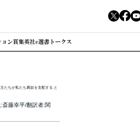
ション賞
集英社e選書トークス
主たちが私たち農奴を支配する と
説:斎藤幸平/翻訳者:関