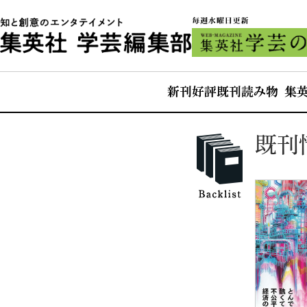
新刊
好評既刊
読み物 集
既刊