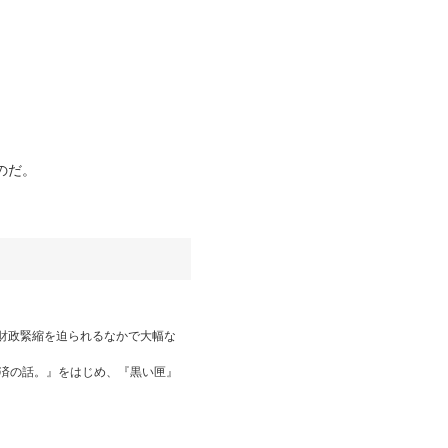
のだ。
ら財政緊縮を迫られるなかで大幅な
経済の話。』をはじめ、『黒い匣』