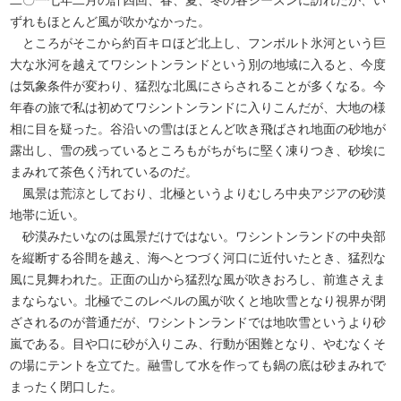
二〇一七年二月の計四回、春、夏、冬の各シーズンに訪れたが、い
ずれもほとんど風が吹かなかった。
ところがそこから約百キロほど北上し、フンボルト氷河という巨
大な氷河を越えてワシントンランドという別の地域に入ると、今度
は気象条件が変わり、猛烈な北風にさらされることが多くなる。今
年春の旅で私は初めてワシントンランドに入りこんだが、大地の様
相に目を疑った。谷沿いの雪はほとんど吹き飛ばされ地面の砂地が
露出し、雪の残っているところもがちがちに堅く凍りつき、砂埃に
まみれて茶色く汚れているのだ。
風景は荒涼としており、北極というよりむしろ中央アジアの砂漠
地帯に近い。
砂漠みたいなのは風景だけではない。ワシントンランドの中央部
を縦断する谷間を越え、海へとつづく河口に近付いたとき、猛烈な
風に見舞われた。正面の山から猛烈な風が吹きおろし、前進さえま
まならない。北極でこのレベルの風が吹くと地吹雪となり視界が閉
ざされるのが普通だが、ワシントンランドでは地吹雪というより砂
嵐である。目や口に砂が入りこみ、行動が困難となり、やむなくそ
の場にテントを立てた。融雪して水を作っても鍋の底は砂まみれで
まったく閉口した。