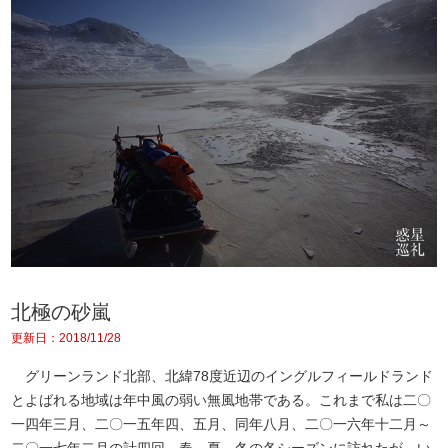
北極の砂嵐
更新日：2018/11/28
グリーンランド北部、北緯78度近辺のイングルフィールドランド
とよばれる地域は年中風の弱い無風地帯である。これまで私は二〇
一四年三月、二〇一五年四、五月、同年八月、二〇一六年十二月～