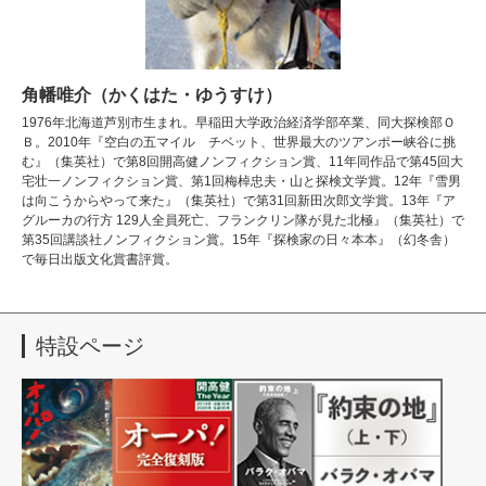
角幡唯介（かくはた・ゆうすけ）
1976年北海道芦別市生まれ。早稲田大学政治経済学部卒業、同大探検部Ｏ
Ｂ。2010年『空白の五マイル チベット、世界最大のツアンポー峡谷に挑
む』（集英社）で第8回開高健ノンフィクション賞、11年同作品で第45回大
宅壮一ノンフィクション賞、第1回梅棹忠夫・山と探検文学賞。12年『雪男
は向こうからやって来た』（集英社）で第31回新田次郎文学賞。13年『ア
グルーカの行方 129人全員死亡、フランクリン隊が見た北極』（集英社）で
第35回講談社ノンフィクション賞。15年『探検家の日々本本』（幻冬舎）
で毎日出版文化賞書評賞。
特設ページ