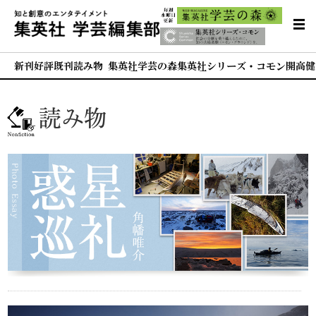
新刊
好評既刊
読み物 集英社学芸の森
集英社シリーズ・コモン
開高健
読み物