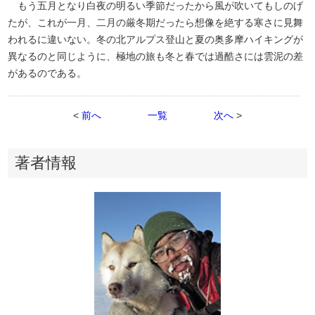
もう五月となり白夜の明るい季節だったから風が吹いてもしのげ
たが、これが一月、二月の厳冬期だったら想像を絶する寒さに見舞
われるに違いない。冬の北アルプス登山と夏の奥多摩ハイキングが
異なるのと同じように、極地の旅も冬と春では過酷さには雲泥の差
があるのである。
<
前へ
一覧
次へ
>
著者情報