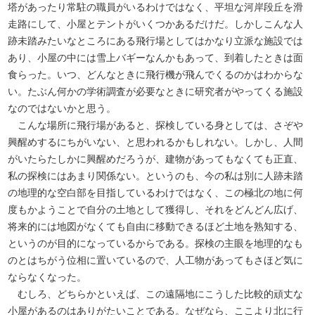
塔があったり常駐の職員がいるわけではなく、平坦な河岸段丘を滑
走路にして、小屋とテントがいくつかあるだけだ。しかしこんな人
跡未踏みたいなところにある飛行場としてはかなり立派な施設では
あり、小屋の中には雪上バギーなんかもあって、到着したときは面
食らった。いつ、どんなときに飛行機が飛んでくるのかはわからな
い。たぶん何かの学術調査が必要なときに研究者がやってくる施設
なのではないかと思う。
こんな場所に飛行場があると、探検している身としては、さぞや
興醒めするにちがいない、と思われるかもしれない。しかし、人間
がいたらたしかに興醒めだろうが、建物があってもなくても正直、
私の探検にはあまり関係ない。というのも、今の私は別に人跡未踏
の地理的な空白部を目指しているわけではなく、この極北の地に何
度もかようことで自分の土地として獲得し、それをどんどん広げ、
将来的には地図がなくても自由に移動できるほど土地を熟知する、
というのが目的になっているからである。探検の主眼を地理的なも
のとはちがう位相に置いているので、人工物があってもさほど気に
ならなくなった。
むしろ、どちらかといえば、この遠隔地にこうした比較的頑丈な
小屋があるのはありがたいことである。なぜなら、ここより北に行