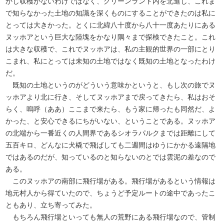
かし収穫がないわけではなく、グリーンランド内を北進し、これま
で知らなかった土地の知識を深くものにすることができたのは私に
とっては大きかった。とくに北緯八十度から八十一度あたりにある
ヌッホアという巨大な陸塊をかなり隅々まで探検できたこと。これ
は大きな収穫で、これでヌッホアは、私の主観的世界の一部にとり
こまれ、私にとっては未知の土地ではなく既知の土地となったわけ
だ。
既知の土地というのがどういう意味かというと、もし次の旅でヌ
ッホアより北に行き、そしてヌッホアまで戻ってきたら、私はおそ
らく、嗚呼（ああ）ここまで来たら、もう家に帰ったも同然だ、よ
かった、と安心できるにちがいない、ということである。ヌッホア
の北端から一番近くの人間界であるシオラパルクまでは距離にして
五百キロ、どんなに犬橇で飛ばしても二週間はゆうにかかる遠隔地
ではあるのだが、知っているのと知らないのとでは雲泥の差なので
ある。
このヌッホアの南部に飛行場がある。飛行場があるという情報は
地元村人から得ていたので、ちょうど予定ルートの途中であったこ
ともあり、立ち寄ってみた。
もちろん飛行場といっても無人の荒野にある飛行場なので、管制