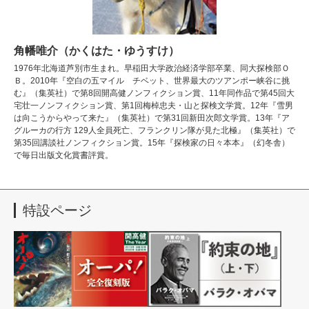
角幡唯介（かくはた・ゆうすけ）
1976年北海道芦別市生まれ。早稲田大学政治経済学部卒業、同大探検部Ｏ
Ｂ。2010年『空白の五マイル チベット、世界最大のツアンポー峡谷に挑
む』（集英社）で第8回開高健ノンフィクション賞、11年同作品で第45回大
宅壮一ノンフィクション賞、第1回梅棹忠夫・山と探検文学賞。12年『雪男
は向こうからやって来た』（集英社）で第31回新田次郎文学賞。13年『ア
グルーカの行方 129人全員死亡、フランクリン隊が見た北極』（集英社）で
第35回講談社ノンフィクション賞。15年『探検家の日々本本』（幻冬舎）
で毎日出版文化賞書評賞。
特設ページ