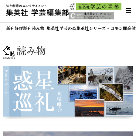
新刊
好評既刊
読み物 集英社学芸の森
集英社シリーズ・コモン
開高健
読み物