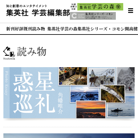
新刊
好評既刊
読み物 集英社学芸の森
集英社シリーズ・コモン
開高健
読み物