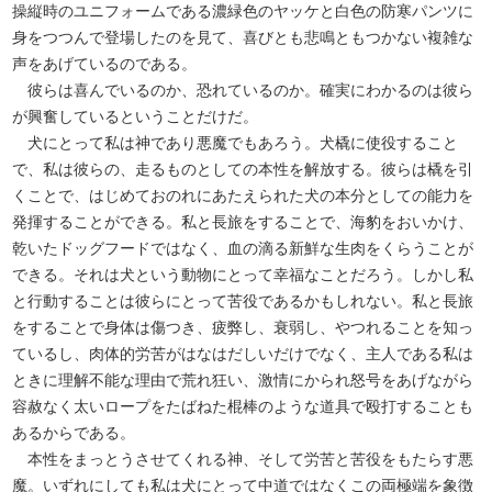
操縦時のユニフォームである濃緑色のヤッケと白色の防寒パンツに
身をつつんで登場したのを見て、喜びとも悲鳴ともつかない複雑な
声をあげているのである。
彼らは喜んでいるのか、恐れているのか。確実にわかるのは彼ら
が興奮しているということだけだ。
犬にとって私は神であり悪魔でもあろう。犬橇に使役すること
で、私は彼らの、走るものとしての本性を解放する。彼らは橇を引
くことで、はじめておのれにあたえられた犬の本分としての能力を
発揮することができる。私と長旅をすることで、海豹をおいかけ、
乾いたドッグフードではなく、血の滴る新鮮な生肉をくらうことが
できる。それは犬という動物にとって幸福なことだろう。しかし私
と行動することは彼らにとって苦役であるかもしれない。私と長旅
をすることで身体は傷つき、疲弊し、衰弱し、やつれることを知っ
ているし、肉体的労苦がはなはだしいだけでなく、主人である私は
ときに理解不能な理由で荒れ狂い、激情にかられ怒号をあげながら
容赦なく太いロープをたばねた棍棒のような道具で殴打することも
あるからである。
本性をまっとうさせてくれる神、そして労苦と苦役をもたらす悪
魔。いずれにしても私は犬にとって中道ではなくこの両極端を象徴