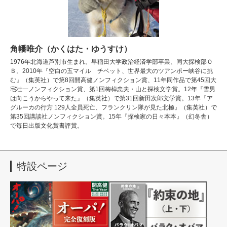
角幡唯介（かくはた・ゆうすけ）
1976年北海道芦別市生まれ。早稲田大学政治経済学部卒業、同大探検部Ｏ
Ｂ。2010年『空白の五マイル チベット、世界最大のツアンポー峡谷に挑
む』（集英社）で第8回開高健ノンフィクション賞、11年同作品で第45回大
宅壮一ノンフィクション賞、第1回梅棹忠夫・山と探検文学賞。12年『雪男
は向こうからやって来た』（集英社）で第31回新田次郎文学賞。13年『ア
グルーカの行方 129人全員死亡、フランクリン隊が見た北極』（集英社）で
第35回講談社ノンフィクション賞。15年『探検家の日々本本』（幻冬舎）
で毎日出版文化賞書評賞。
特設ページ