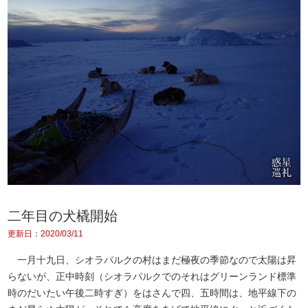
二年目の犬橇開始
更新日：2020/03/11
一月十九日、シオラパルクの村はまだ極夜の季節なので太陽は昇
らないが、正中時刻（シオラパルクでのそれはグリーンランド標準
時のだいたい午後二時すぎ）をはさんで四、五時間は、地平線下の