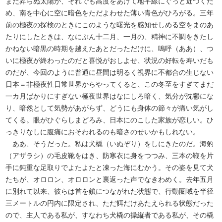
まだ昇らぬ太陽が、それでも高度をあげて地平線にぐっと近づくた
め、南を中心に空に暗色をただよわせた薄い青色がひろがる。三年
前の極夜の探検のときにこのような曙光を感知せしめる空をまのあ
たりにしたときは、なにぶん十二月、一月の、精神に不調をきたし
かねない暗黒の時期を越えたあとだっただけに、嗚呼（ああ）、つ
いに極夜が終わったのだと喜悦がおしよせ、状況の好転を寿いだも
のだが、今回のように普通に昼間は明るく視界に不都合の生じない
日本＝非極夜性日常世界からやってくると、この冬至をすぎてまだ
一カ月ばかりにすぎない極夜世界はなにしろ暗く、気分が沈鬱にな
り、暗然として気勢があがらず、どうにも身体の節々が痛い気がし
てくる。眼がひぐらしまどろみ、日本にのこした家族が恋しい。ひ
っきりなしに腹痛におそわれるのも暗さのせいかもしれない。
ああ、そうだった。私は犬橇（いぬぞり）をしにきたのだ。海豹
（アザラシ）の毛皮靴をはき、防寒衣に身をつつみ、三本の鞭を片
手に鈍重な足取りでよたよたと凍った海にむかう。その姿を見て犬
たちが、オロロン、オロロンと裏返った声でなきわめく。去年五月
に別れて以来、彼らは首を鎖につながれた状態で、行動圏域を半径
三メートルの円内に限定され、ただ餌だけあたえられる状態だった
ので、主人である私が、すなわち犬橇の操縦者である私が、その橇