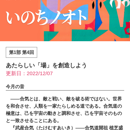
第1部 第4回
あたらしい「場」を創造しよう
更新日：2022/12/07
今月の音
――合気とは、敵と戦い、敵を破る術ではない。世界
を和合させ、人類を一家たらしめる道である。合気道の
極意は、己を宇宙の動きと調和させ、己を宇宙そのもの
と一致させることにある。
『武産合気（たけむすあいき）――合気道開祖 植芝盛