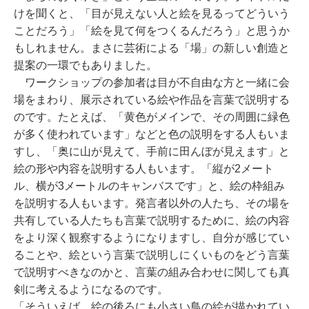
けを聞くと、「目が見えない人と絵を見るってどういう
ことだろう」「絵を見て何をつくるんだろう」と思うか
もしれません。まさに芸術による「場」の新しい創造と
提案の一環でもありました。
ワークショップの参加者は目が不自由な方と一緒に会
場をまわり、展示されている絵や作品を言葉で説明する
のです。たとえば、「黄色がメインで、その周囲に緑色
が多く使われています」などと色の説明をする人もいま
すし、「奥に山が見えて、手前に田んぼが見えます」と
絵の形や内容を説明する人もいます。「縦が2メート
ル、横が3メートルのキャンバスです」と、絵の枠組み
を説明する人もいます。発言者以外の人たち、その場を
共有している人たちも言葉で説明するために、絵の内容
をより深く観察するようになりますし、自分が感じてい
ることや、絵という言葉で説明しにくいものをどう言葉
で説明すべきなのかと、言葉の組み合わせに関しても真
剣に考えるようになるのです。
「そういえば、絵の後ろにも小さい鳥の絵が描かれてい