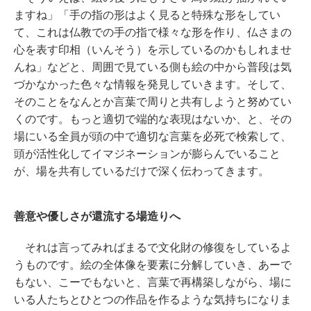
ますね」「手の指の形はよく見ると特殊な形をしてい
て、これは仏教での手の指で様々な形を作り、仏さまの
心を表す印相（いんそう）を示しているのかもしれませ
んね」などと、周囲で見ている側も絵の中から普段は気
づかなかった色々な情報を発見していきます。そして、
そのことをなんとか言葉で周りと共有しようと努めてい
くのです。もっと適切で端的な表現はないか、と、その
場にいる全員が頭の中で適切な言葉を必死で検索して、
頭が活性化してイマジネーションが膨らんでいること
が、場を共有しているだけで深く伝わってきます。
善意や優しさが還流する場造りへ
それは言ってみればまるで文化財の修復をしているよ
うものです。絵の全体像を要素に分解していき、あーで
もない、こーでもないと、言葉で再構築しながら、場に
いる人たちとひとつの作品を作るような気持ちになりま