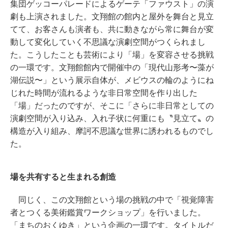
集団ゲッコーパレードによるゲーテ「ファウスト」の演
劇も上演されました。文翔館の館内と屋外を舞台と見立
てて、お客さんも演者も、共に動きながら常に舞台が変
動して変化していく不思議な演劇空間がつくられまし
た。こうしたことも芸術により「場」を変容させる挑戦
の一環です。文翔館館内で開催中の「現代山形考〜藻が
湖伝説〜」という展示自体が、メビウスの輪のようにね
じれた時間が流れるような非日常空間を作り出した
「場」だったのですが、そこに「さらに非日常としての
演劇空間が入り込み、入れ子状に何重にも〝見立て〟の
構造が入り組み、摩訶不思議な世界に誘われるものでし
た。
場を共有すると生まれる創造
同じく、この文翔館という場の挑戦の中で「視覚障害
者とつくる美術鑑賞ワークショップ」を行いました。
「まちのおくゆき」という企画の一環です。タイトルだ