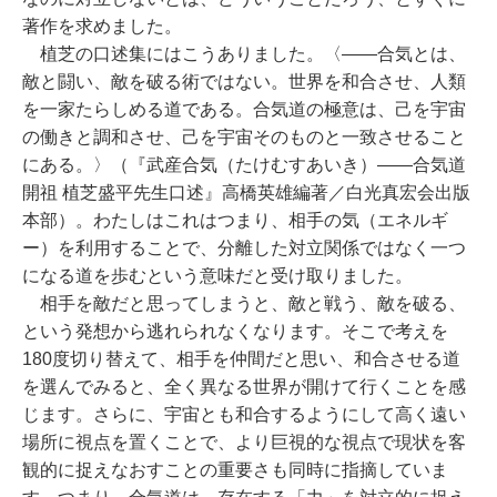
著作を求めました。
植芝の口述集にはこうありました。〈――合気とは、
敵と闘い、敵を破る術ではない。世界を和合させ、人類
を一家たらしめる道である。合気道の極意は、己を宇宙
の働きと調和させ、己を宇宙そのものと一致させること
にある。〉（『武産合気（たけむすあいき）――合気道
開祖 植芝盛平先生口述』高橋英雄編著／白光真宏会出版
本部）。わたしはこれはつまり、相手の気（エネルギ
ー）を利用することで、分離した対立関係ではなく一つ
になる道を歩むという意味だと受け取りました。
相手を敵だと思ってしまうと、敵と戦う、敵を破る、
という発想から逃れられなくなります。そこで考えを
180度切り替えて、相手を仲間だと思い、和合させる道
を選んでみると、全く異なる世界が開けて行くことを感
じます。さらに、宇宙とも和合するようにして高く遠い
場所に視点を置くことで、より巨視的な視点で現状を客
観的に捉えなおすことの重要さも同時に指摘していま