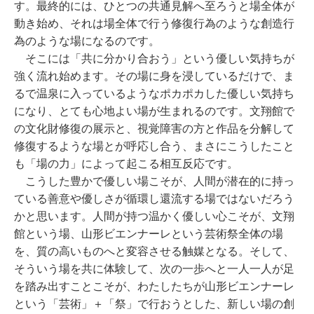
す。最終的には、ひとつの共通見解へ至ろうと場全体が
動き始め、それは場全体で行う修復行為のような創造行
為のような場になるのです。
そこには「共に分かり合おう」という優しい気持ちが
強く流れ始めます。その場に身を浸しているだけで、ま
るで温泉に入っているようなポカポカした優しい気持ち
になり、とても心地よい場が生まれるのです。文翔館で
の文化財修復の展示と、視覚障害の方と作品を分解して
修復するような場とが呼応し合う、まさにこうしたこと
も「場の力」によって起こる相互反応です。
こうした豊かで優しい場こそが、人間が潜在的に持っ
ている善意や優しさが循環し還流する場ではないだろう
かと思います。人間が持つ温かく優しい心こそが、文翔
館という場、山形ビエンナーレという芸術祭全体の場
を、質の高いものへと変容させる触媒となる。そして、
そういう場を共に体験して、次の一歩へと一人一人が足
を踏み出すことこそが、わたしたちが山形ビエンナーレ
という「芸術」＋「祭」で行おうとした、新しい場の創