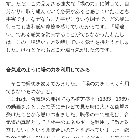
す。ただ、この見えざる強大な「場の力」に対して、自
分なりに取り組んでいく必要があると感じていたことも
事実です。なぜなら、万事がこういう調子で、どの場に
行っても違和感や摩擦を感じていたからです。「場違
い」である感覚を消去することができなかったわたし
は、この「場違い」と対峙していく覚悟を持とうとしま
した。けれどそれもどこか違う気がしたのです。
合気道のように場の力を利用してみる
そこで発想を変えてみました。「場の力をうまく利用
できないものか」と。
これは、合気道の開祖である植芝盛平（1883－1969）
の動画をふとした拍子にテレビで見た時に大きな衝撃を
受けたことから思いつきました。映像の中で植芝は、合
気道の真髄として「相手のエネルギーを利用して敵と対
立しない」という意味合いのことを述べていました。敵
なのに対立しないとは、どういうことだろう、とすぐに