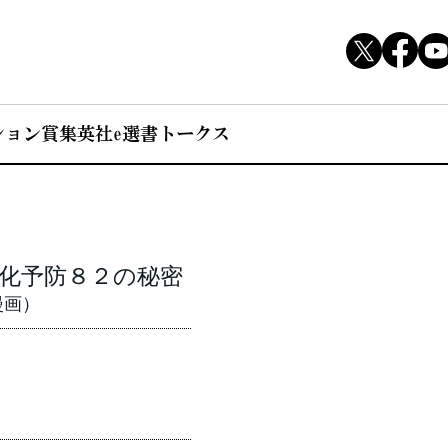
ション賞
集英社e選書トークス
化予防８２の秘密
漫画）