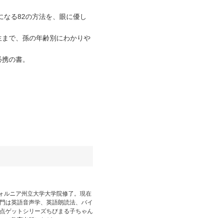
なる82の方法を、眼に優し
生まで、孫の年齢別にわかりや
必携の書。
。
。
フォルニア州立大学大学院修了。現在
門は英語音声学、英語朗読法、バイ
点ゲットシリーズちびまる子ちゃん