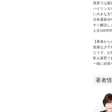
孫育ては最
バイリンガ
い大きな文
日米通算4
すく解説し
人生100
【著者から
急激な少子
どうぞ、お
私も孫育て
一緒に頑張
著者情