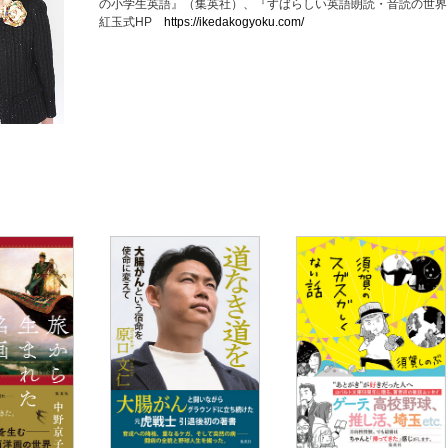
の小学生英語』（集英社）、『すばらしい英語朗読・音読の世界
紅玉式HP
https://ikedakogyoku.com/