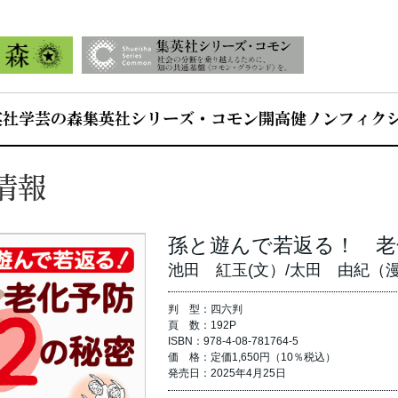
英社学芸の森
集英社シリーズ・コモン
開高健ノンフィク
情報
孫と遊んで若返る！ 老
池田 紅玉(文）/太田 由紀（
判 型：四六判
頁 数：192P
ISBN：978-4-08-781764-5
価 格：定価1,650円（10％税込）
発売日：2025年4月25日