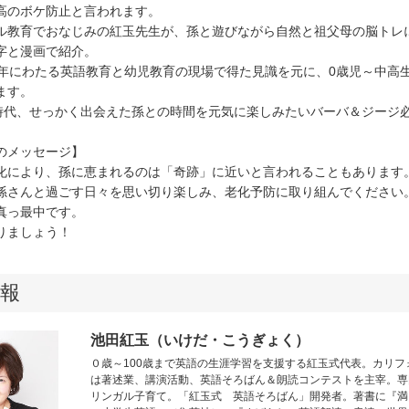
高のボケ防止と言われます。
ル教育でおなじみの紅玉先生が、孫と遊びながら自然と祖父母の脳トレに
字と漫画で紹介。
5年にわたる英語教育と幼児教育の現場で得た見識を元に、0歳児～中高
ます。
年時代、せっかく出会えた孫との時間を元気に楽しみたいバーバ＆ジージ
のメッセージ】
化により、孫に恵まれるのは「奇跡」に近いと言われることもあります
孫さんと過ごす日々を思い切り楽しみ、老化予防に取り組んでください
真っ最中です。
りましょう！
報
池田紅玉（いけだ・こうぎょく）
０歳～100歳まで英語の生涯学習を支援する紅玉式代表。カリ
は著述業、講演活動、英語そろばん＆朗読コンテストを主宰。専
リンガル子育て。「紅玉式 英語そろばん」開発者。著書に『満