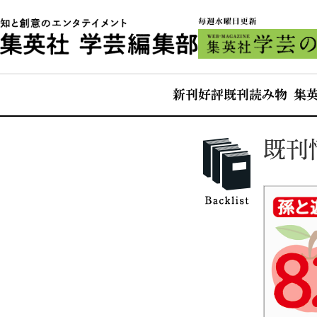
新刊
好評既刊
読み物 集
既刊