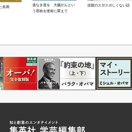
道なき道を 大腸がんとい
須賀のスガスガしくない話
た名画
う宿命を使命に変えて