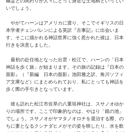
幽霊との関わりが人々にとって身近な土地柄といってい
いでしょう。
やがてハーンはアメリカに渡り、そこでイギリスの日
本学者チェンバレンによる英訳『古事記』に出会いま
す。そこに描かれる神話世界に強く惹かれた彼は、日本
行きを決意しました。
最初の赴任地となった出雲・松江で、ハーンの「日本
神話を歩く旅」が始まります。その旅の記録は『日本の
面影』（『新編 日本の面影』池田雅之訳、角川ソフィ
ア文庫など）にまとめられており、私にとっても神話を
歩く際の手引きとなっています。
彼も訪れた松江市佐草の八重垣神社は、スサノオゆか
りの場所です。ここで印象的なのは、やはり「鏡の池」
でしょう。スサノオがヤマタノオロチを退治する際、の
ちに妻となるクシナダヒメがその姿を映したり、水を飲