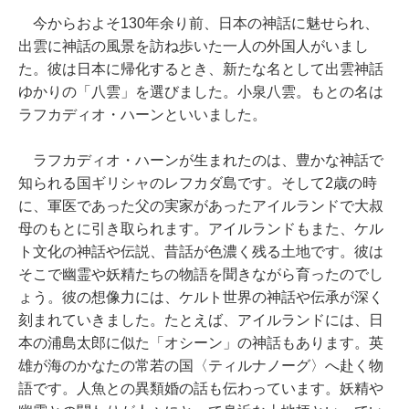
今からおよそ130年余り前、日本の神話に魅せられ、
出雲に神話の風景を訪ね歩いた一人の外国人がいまし
た。彼は日本に帰化するとき、新たな名として出雲神話
ゆかりの「八雲」を選びました。小泉八雲。もとの名は
ラフカディオ・ハーンといいました。
ラフカディオ・ハーンが生まれたのは、豊かな神話で
知られる国ギリシャのレフカダ島です。そして2歳の時
に、軍医であった父の実家があったアイルランドで大叔
母のもとに引き取られます。アイルランドもまた、ケル
ト文化の神話や伝説、昔話が色濃く残る土地です。彼は
そこで幽霊や妖精たちの物語を聞きながら育ったのでし
ょう。彼の想像力には、ケルト世界の神話や伝承が深く
刻まれていきました。たとえば、アイルランドには、日
本の浦島太郎に似た「オシーン」の神話もあります。英
雄が海のかなたの常若の国〈ティルナノーグ〉へ赴く物
語です。人魚との異類婚の話も伝わっています。妖精や