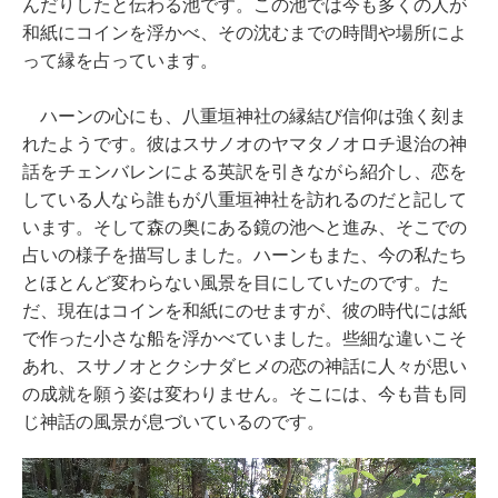
んだりしたと伝わる池です。この池では今も多くの人が
和紙にコインを浮かべ、その沈むまでの時間や場所によ
って縁を占っています。
ハーンの心にも、八重垣神社の縁結び信仰は強く刻ま
れたようです。彼はスサノオのヤマタノオロチ退治の神
話をチェンバレンによる英訳を引きながら紹介し、恋を
している人なら誰もが八重垣神社を訪れるのだと記して
います。そして森の奥にある鏡の池へと進み、そこでの
占いの様子を描写しました。ハーンもまた、今の私たち
とほとんど変わらない風景を目にしていたのです。た
だ、現在はコインを和紙にのせますが、彼の時代には紙
で作った小さな船を浮かべていました。些細な違いこそ
あれ、スサノオとクシナダヒメの恋の神話に人々が思い
の成就を願う姿は変わりません。そこには、今も昔も同
じ神話の風景が息づいているのです。