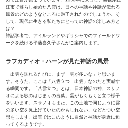
江市で暮らし始めた八雲は、日本の神話や神話が伝わる
風景のどのようなところに魅了されたのでしょうか。そ
して、現代に生きる私たちにとっての神話の楽しみ方と
は？
神話学者で、アイルランドやギリシャでのフィールドワ
ークを続ける平藤喜久子さんがご案内します。
ラフカディオ・ハーンが見た神話の風景
出雲を訪れるたびに、まず「雲が多いな」と思いま
す。そうだ、ここは「八雲立つ 出雲」なのだと実感す
る瞬間です。「八雲立つ」とは、日本神話の神、スサノ
オによる歌のはじまりの言葉。雲がもくもくと立つ様子
をいいます。スサノオもまた、この土地で同じように雲
の多い空を見上げていたのかもしれない、などとつい空
想をします。出雲ではこのように自然と神話が身近に迫
ってくるようです。