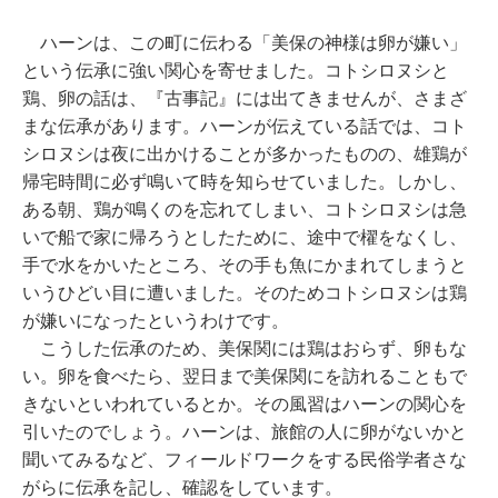
ハーンは、この町に伝わる「美保の神様は卵が嫌い」
という伝承に強い関心を寄せました。コトシロヌシと
鶏、卵の話は、『古事記』には出てきませんが、さまざ
まな伝承があります。ハーンが伝えている話では、コト
シロヌシは夜に出かけることが多かったものの、雄鶏が
帰宅時間に必ず鳴いて時を知らせていました。しかし、
ある朝、鶏が鳴くのを忘れてしまい、コトシロヌシは急
いで船で家に帰ろうとしたために、途中で櫂をなくし、
手で水をかいたところ、その手も魚にかまれてしまうと
いうひどい目に遭いました。そのためコトシロヌシは鶏
が嫌いになったというわけです。
こうした伝承のため、美保関には鶏はおらず、卵もな
い。卵を食べたら、翌日まで美保関にを訪れることもで
きないといわれているとか。その風習はハーンの関心を
引いたのでしょう。ハーンは、旅館の人に卵がないかと
聞いてみるなど、フィールドワークをする民俗学者さな
がらに伝承を記し、確認をしています。