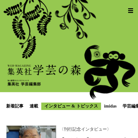
新着記事
連載
インタビュー & トピックス
imidas
学芸編
〈刊行記念インタビュー〉